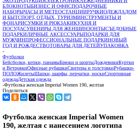
ЭКО-ПРОДУКЦИЯ
ЭЛЕКТРОНИКА
ЕЖЕДНЕВНИКИ И
БЛОКНОТЫ
БИЗНЕС И ОФИС
ПОДАРОЧНЫЕ
НАБОРЫ
ЧАСЫ И МЕТЕОСТАНЦИИ
РУЧКИ
ОДЕЖДА
ДОМ
И БЫТ
СПОРТ, ОТДЫХ, ТУРИЗМ
ИНСТРУМЕНТЫ И
ФОНАРИ
СУМКИ И РЮКЗАКИ
КУХНЯ И
ПОСУДА
СУВЕНИРЫ ДЛЯ ЖЕНЩИН
ЗОНТЫ
СЪЕДОБНЫЕ
ПОДАРКИ
ЛИЧНЫЕ АКСЕССУАРЫ
ПОДАРКИ ДЛЯ
МУЖЧИН
ПРОФЕССИОНАЛЬНЫЕ ПОДАРКИ
НОВЫЙ
ГОД И РОЖДЕСТВО
ТОВАРЫ ДЛЯ ДЕТЕЙ
УПАКОВКА
-
Футболки
Бейсболки, кепки, панамы
Брюки и шорты
Дождевики
Куртки
и Ветровки
Офисные рубашки
Свитеры и толстовки
Рубашки-
ПОЛО
Жилеты
Шапки, шарфы, перчатки, носки
Спортивная
одежда
Детская одежда
-
Футболка женская Imperial Women 190, желтая
Поделиться
Футболка женская Imperial Women
190, желтая с нанесением логотипа