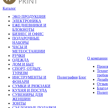
Каталог
ЭКО ПРОДУКЦИЯ
ЭЛЕКТРОНИКА
ЕЖЕДНЕВНИКИ И
БЛОКНОТЫ
БИЗНЕС И ОФИС
ПОДАРОЧНЫЕ
НАБОРЫ
ЧАСЫ И
МЕТЕОСТАНЦИИ
РУЧКИ
О компании
ОДЕЖДА
ДОМ И БЫТ
Произ
СПОРТ, ОТДЫХ,
Техни
ТУРИЗМ
требо
ИНСТРУМЕНТЫ И
Полиграфия
Блог
Дизай
ФОНАРИ
Отзыв
СУМКИ И РЮКЗАКИ
Благо
КУХНЯ И ПОСУДА
Полит
СУВЕНИРЫ ДЛЯ
ЖЕНЩИН
ЗОНТЫ
СЪЕДОБНЫЕ ПОДАРКИ