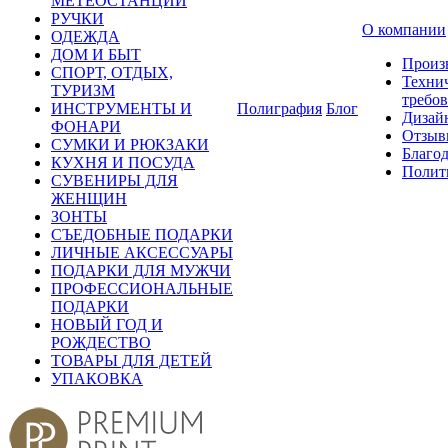
МЕТЕОСТАНЦИИ
РУЧКИ
О компании
ОДЕЖДА
ДОМ И БЫТ
Произ
СПОРТ, ОТДЫХ,
Техни
ТУРИЗМ
требо
ИНСТРУМЕНТЫ И
Полиграфия
Блог
Дизай
ФОНАРИ
Отзыв
СУМКИ И РЮКЗАКИ
Благо
КУХНЯ И ПОСУДА
Полит
СУВЕНИРЫ ДЛЯ
ЖЕНЩИН
ЗОНТЫ
СЪЕДОБНЫЕ ПОДАРКИ
ЛИЧНЫЕ АКСЕССУАРЫ
ПОДАРКИ ДЛЯ МУЖЧИ
ПРОФЕССИОНАЛЬНЫЕ
ПОДАРКИ
НОВЫЙ ГОД И
РОЖДЕСТВО
ТОВАРЫ ДЛЯ ДЕТЕЙ
УПАКОВКА