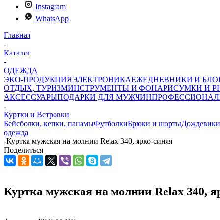
Instagram
WhatsApp
Главная
-
Каталог
-
ОДЕЖДА
ЭКО-ПРОДУКЦИЯ
ЭЛЕКТРОНИКА
ЕЖЕДНЕВНИКИ И БЛ
ОТДЫХ, ТУРИЗМ
ИНСТРУМЕНТЫ И ФОНАРИ
СУМКИ И Р
АКСЕССУАРЫ
ПОДАРКИ ДЛЯ МУЖЧИН
ПРОФЕССИОНАЛ
-
Куртки и Ветровки
Бейсболки, кепки, панамы
Футболки
Брюки и шорты
Дождевики
одежда
-
Куртка мужская на молнии Relax 340, ярко-синяя
Поделиться
Куртка мужская на молнии Relax 340, я