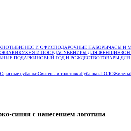
ОКНОТЫ
БИЗНЕС И ОФИС
ПОДАРОЧНЫЕ НАБОРЫ
ЧАСЫ И 
ЮКЗАКИ
КУХНЯ И ПОСУДА
СУВЕНИРЫ ДЛЯ ЖЕНЩИН
ЗОН
ЬНЫЕ ПОДАРКИ
НОВЫЙ ГОД И РОЖДЕСТВО
ТОВАРЫ ДЛЯ
Офисные рубашки
Свитеры и толстовки
Рубашки-ПОЛО
Жилеты
рко-синяя с нанесением логотипа