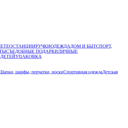
МЕТЕОСТАНЦИИ
РУЧКИ
ОДЕЖДА
ДОМ И БЫТ
СПОРТ,
ТЫ
СЪЕДОБНЫЕ ПОДАРКИ
ЛИЧНЫЕ
 ДЕТЕЙ
УПАКОВКА
Шапки, шарфы, перчатки, носки
Спортивная одежда
Детская