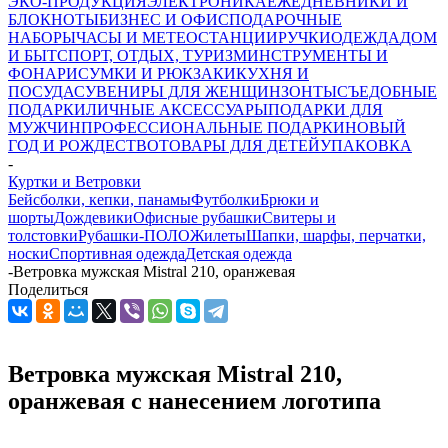
ЭКО-ПРОДУКЦИЯ
ЭЛЕКТРОНИКА
ЕЖЕДНЕВНИКИ И
БЛОКНОТЫ
БИЗНЕС И ОФИС
ПОДАРОЧНЫЕ
НАБОРЫ
ЧАСЫ И МЕТЕОСТАНЦИИ
РУЧКИ
ОДЕЖДА
ДОМ
И БЫТ
СПОРТ, ОТДЫХ, ТУРИЗМ
ИНСТРУМЕНТЫ И
ФОНАРИ
СУМКИ И РЮКЗАКИ
КУХНЯ И
ПОСУДА
СУВЕНИРЫ ДЛЯ ЖЕНЩИН
ЗОНТЫ
СЪЕДОБНЫЕ
ПОДАРКИ
ЛИЧНЫЕ АКСЕССУАРЫ
ПОДАРКИ ДЛЯ
МУЖЧИН
ПРОФЕССИОНАЛЬНЫЕ ПОДАРКИ
НОВЫЙ
ГОД И РОЖДЕСТВО
ТОВАРЫ ДЛЯ ДЕТЕЙ
УПАКОВКА
-
Куртки и Ветровки
Бейсболки, кепки, панамы
Футболки
Брюки и
шорты
Дождевики
Офисные рубашки
Свитеры и
толстовки
Рубашки-ПОЛО
Жилеты
Шапки, шарфы, перчатки,
носки
Спортивная одежда
Детская одежда
-
Ветровка мужская Mistral 210, оранжевая
Поделиться
Ветровка мужская Mistral 210,
оранжевая с нанесением логотипа