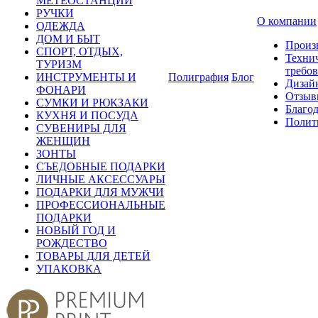
МЕТЕОСТАНЦИИ
РУЧКИ
О компании
ОДЕЖДА
ДОМ И БЫТ
Произ
СПОРТ, ОТДЫХ,
Техни
ТУРИЗМ
требо
ИНСТРУМЕНТЫ И
Полиграфия
Блог
Дизай
ФОНАРИ
Отзыв
СУМКИ И РЮКЗАКИ
Благо
КУХНЯ И ПОСУДА
Полит
СУВЕНИРЫ ДЛЯ
ЖЕНЩИН
ЗОНТЫ
СЪЕДОБНЫЕ ПОДАРКИ
ЛИЧНЫЕ АКСЕССУАРЫ
ПОДАРКИ ДЛЯ МУЖЧИ
ПРОФЕССИОНАЛЬНЫЕ
ПОДАРКИ
НОВЫЙ ГОД И
РОЖДЕСТВО
ТОВАРЫ ДЛЯ ДЕТЕЙ
УПАКОВКА