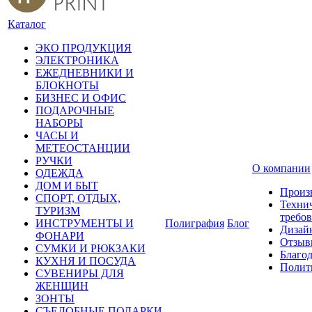
Каталог
ЭКО ПРОДУКЦИЯ
ЭЛЕКТРОНИКА
ЕЖЕДНЕВНИКИ И
БЛОКНОТЫ
БИЗНЕС И ОФИС
ПОДАРОЧНЫЕ
НАБОРЫ
ЧАСЫ И
МЕТЕОСТАНЦИИ
РУЧКИ
О компании
ОДЕЖДА
ДОМ И БЫТ
Произ
СПОРТ, ОТДЫХ,
Техни
ТУРИЗМ
требо
ИНСТРУМЕНТЫ И
Полиграфия
Блог
Дизай
ФОНАРИ
Отзыв
СУМКИ И РЮКЗАКИ
Благо
КУХНЯ И ПОСУДА
Полит
СУВЕНИРЫ ДЛЯ
ЖЕНЩИН
ЗОНТЫ
СЪЕДОБНЫЕ ПОДАРКИ