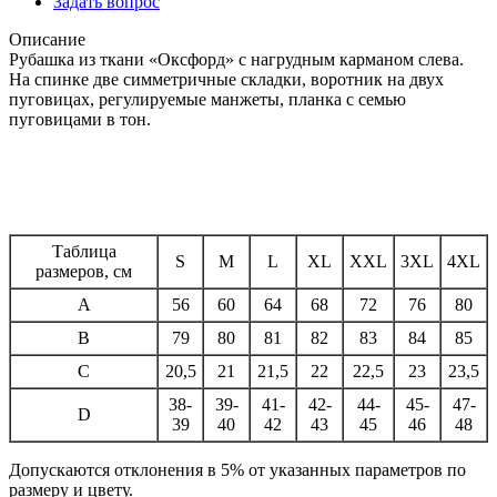
Задать вопрос
Описание
Рубашка из ткани «Оксфорд» с нагрудным карманом слева.
На спинке две симметричные складки, воротник на двух
пуговицах, регулируемые манжеты, планка с семью
пуговицами в тон.
Таблица
S
M
L
XL
XXL
3XL
4XL
размеров, см
A
56
60
64
68
72
76
80
B
79
80
81
82
83
84
85
C
20,5
21
21,5
22
22,5
23
23,5
38-
39-
41-
42-
44-
45-
47-
D
39
40
42
43
45
46
48
Допускаются отклонения в 5% от указанных параметров по
размеру и цвету.