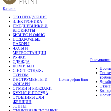
Каталог
ЭКО ПРОДУКЦИЯ
ЭЛЕКТРОНИКА
ЕЖЕДНЕВНИКИ И
БЛОКНОТЫ
БИЗНЕС И ОФИС
ПОДАРОЧНЫЕ
НАБОРЫ
ЧАСЫ И
МЕТЕОСТАНЦИИ
РУЧКИ
О компании
ОДЕЖДА
ДОМ И БЫТ
Произ
СПОРТ, ОТДЫХ,
Техни
ТУРИЗМ
требо
ИНСТРУМЕНТЫ И
Полиграфия
Блог
Дизай
ФОНАРИ
Отзыв
СУМКИ И РЮКЗАКИ
Благо
КУХНЯ И ПОСУДА
Полит
СУВЕНИРЫ ДЛЯ
ЖЕНЩИН
ЗОНТЫ
СЪЕДОБНЫЕ ПОДАРКИ