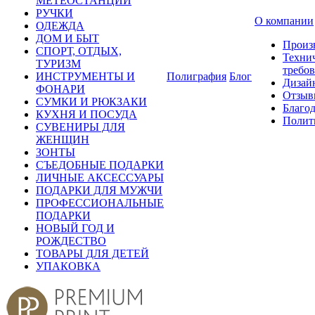
МЕТЕОСТАНЦИИ
РУЧКИ
О компании
ОДЕЖДА
ДОМ И БЫТ
Произ
СПОРТ, ОТДЫХ,
Техни
ТУРИЗМ
требо
ИНСТРУМЕНТЫ И
Полиграфия
Блог
Дизай
ФОНАРИ
Отзыв
СУМКИ И РЮКЗАКИ
Благо
КУХНЯ И ПОСУДА
Полит
СУВЕНИРЫ ДЛЯ
ЖЕНЩИН
ЗОНТЫ
СЪЕДОБНЫЕ ПОДАРКИ
ЛИЧНЫЕ АКСЕССУАРЫ
ПОДАРКИ ДЛЯ МУЖЧИ
ПРОФЕССИОНАЛЬНЫЕ
ПОДАРКИ
НОВЫЙ ГОД И
РОЖДЕСТВО
ТОВАРЫ ДЛЯ ДЕТЕЙ
УПАКОВКА