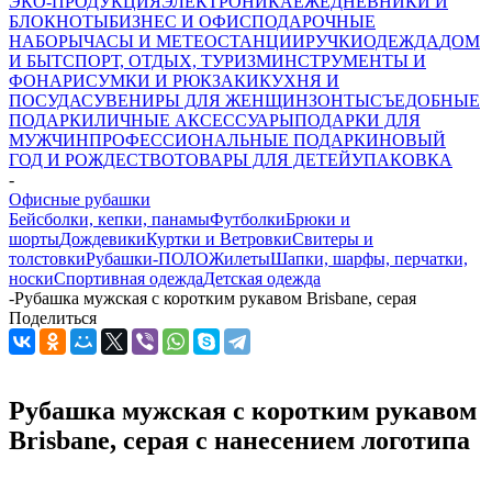
ЭКО-ПРОДУКЦИЯ
ЭЛЕКТРОНИКА
ЕЖЕДНЕВНИКИ И
БЛОКНОТЫ
БИЗНЕС И ОФИС
ПОДАРОЧНЫЕ
НАБОРЫ
ЧАСЫ И МЕТЕОСТАНЦИИ
РУЧКИ
ОДЕЖДА
ДОМ
И БЫТ
СПОРТ, ОТДЫХ, ТУРИЗМ
ИНСТРУМЕНТЫ И
ФОНАРИ
СУМКИ И РЮКЗАКИ
КУХНЯ И
ПОСУДА
СУВЕНИРЫ ДЛЯ ЖЕНЩИН
ЗОНТЫ
СЪЕДОБНЫЕ
ПОДАРКИ
ЛИЧНЫЕ АКСЕССУАРЫ
ПОДАРКИ ДЛЯ
МУЖЧИН
ПРОФЕССИОНАЛЬНЫЕ ПОДАРКИ
НОВЫЙ
ГОД И РОЖДЕСТВО
ТОВАРЫ ДЛЯ ДЕТЕЙ
УПАКОВКА
-
Офисные рубашки
Бейсболки, кепки, панамы
Футболки
Брюки и
шорты
Дождевики
Куртки и Ветровки
Свитеры и
толстовки
Рубашки-ПОЛО
Жилеты
Шапки, шарфы, перчатки,
носки
Спортивная одежда
Детская одежда
-
Рубашка мужская с коротким рукавом Brisbane, серая
Поделиться
Рубашка мужская с коротким рукавом
Brisbane, серая с нанесением логотипа