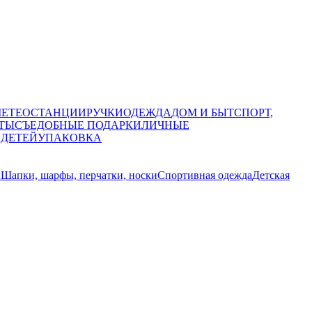
МЕТЕОСТАНЦИИ
РУЧКИ
ОДЕЖДА
ДОМ И БЫТ
СПОРТ,
ТЫ
СЪЕДОБНЫЕ ПОДАРКИ
ЛИЧНЫЕ
 ДЕТЕЙ
УПАКОВКА
ы
Шапки, шарфы, перчатки, носки
Спортивная одежда
Детская