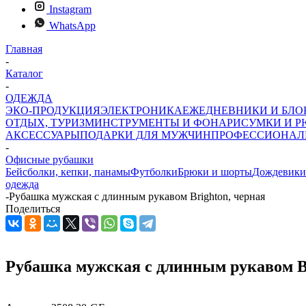
Instagram
WhatsApp
Главная
-
Каталог
-
ОДЕЖДА
ЭКО-ПРОДУКЦИЯ
ЭЛЕКТРОНИКА
ЕЖЕДНЕВНИКИ И БЛ
ОТДЫХ, ТУРИЗМ
ИНСТРУМЕНТЫ И ФОНАРИ
СУМКИ И Р
АКСЕССУАРЫ
ПОДАРКИ ДЛЯ МУЖЧИН
ПРОФЕССИОНАЛ
-
Офисные рубашки
Бейсболки, кепки, панамы
Футболки
Брюки и шорты
Дождевики
одежда
-
Рубашка мужская с длинным рукавом Brighton, черная
Поделиться
Рубашка мужская с длинным рукавом Br