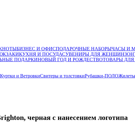
ОКНОТЫ
БИЗНЕС И ОФИС
ПОДАРОЧНЫЕ НАБОРЫ
ЧАСЫ И 
ЮКЗАКИ
КУХНЯ И ПОСУДА
СУВЕНИРЫ ДЛЯ ЖЕНЩИН
ЗОН
ЬНЫЕ ПОДАРКИ
НОВЫЙ ГОД И РОЖДЕСТВО
ТОВАРЫ ДЛЯ
Куртки и Ветровки
Свитеры и толстовки
Рубашки-ПОЛО
Жилет
ighton, черная с нанесением логотипа