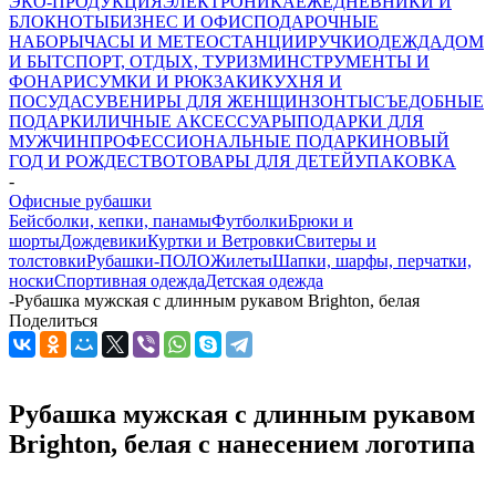
ЭКО-ПРОДУКЦИЯ
ЭЛЕКТРОНИКА
ЕЖЕДНЕВНИКИ И
БЛОКНОТЫ
БИЗНЕС И ОФИС
ПОДАРОЧНЫЕ
НАБОРЫ
ЧАСЫ И МЕТЕОСТАНЦИИ
РУЧКИ
ОДЕЖДА
ДОМ
И БЫТ
СПОРТ, ОТДЫХ, ТУРИЗМ
ИНСТРУМЕНТЫ И
ФОНАРИ
СУМКИ И РЮКЗАКИ
КУХНЯ И
ПОСУДА
СУВЕНИРЫ ДЛЯ ЖЕНЩИН
ЗОНТЫ
СЪЕДОБНЫЕ
ПОДАРКИ
ЛИЧНЫЕ АКСЕССУАРЫ
ПОДАРКИ ДЛЯ
МУЖЧИН
ПРОФЕССИОНАЛЬНЫЕ ПОДАРКИ
НОВЫЙ
ГОД И РОЖДЕСТВО
ТОВАРЫ ДЛЯ ДЕТЕЙ
УПАКОВКА
-
Офисные рубашки
Бейсболки, кепки, панамы
Футболки
Брюки и
шорты
Дождевики
Куртки и Ветровки
Свитеры и
толстовки
Рубашки-ПОЛО
Жилеты
Шапки, шарфы, перчатки,
носки
Спортивная одежда
Детская одежда
-
Рубашка мужская с длинным рукавом Brighton, белая
Поделиться
Рубашка мужская с длинным рукавом
Brighton, белая с нанесением логотипа