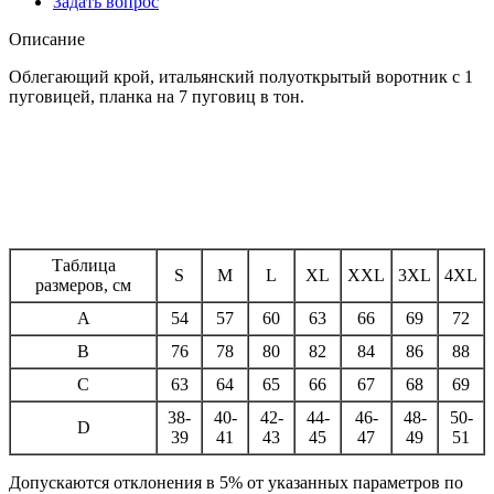
Задать вопрос
Описание
Облегающий крой, итальянский полуоткрытый воротник с 1
пуговицей, планка на 7 пуговиц в тон.
Таблица
S
M
L
XL
XXL
3XL
4XL
размеров, см
A
54
57
60
63
66
69
72
B
76
78
80
82
84
86
88
C
63
64
65
66
67
68
69
38-
40-
42-
44-
46-
48-
50-
D
39
41
43
45
47
49
51
Допускаются отклонения в 5% от указанных параметров по