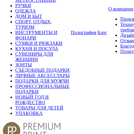
МЕТЕОСТАНЦИИ
РУЧКИ
О компании
ОДЕЖДА
ДОМ И БЫТ
Произ
СПОРТ, ОТДЫХ,
Техни
ТУРИЗМ
требо
ИНСТРУМЕНТЫ И
Полиграфия
Блог
Дизай
ФОНАРИ
Отзыв
СУМКИ И РЮКЗАКИ
Благо
КУХНЯ И ПОСУДА
Полит
СУВЕНИРЫ ДЛЯ
ЖЕНЩИН
ЗОНТЫ
СЪЕДОБНЫЕ ПОДАРКИ
ЛИЧНЫЕ АКСЕССУАРЫ
ПОДАРКИ ДЛЯ МУЖЧИ
ПРОФЕССИОНАЛЬНЫЕ
ПОДАРКИ
НОВЫЙ ГОД И
РОЖДЕСТВО
ТОВАРЫ ДЛЯ ДЕТЕЙ
УПАКОВКА