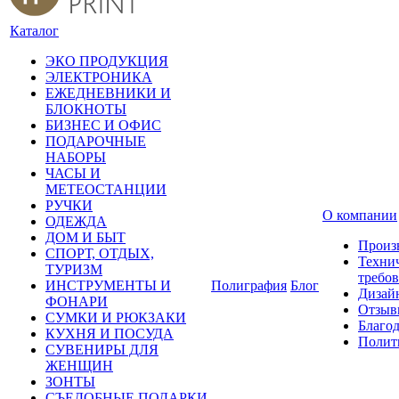
Каталог
ЭКО ПРОДУКЦИЯ
ЭЛЕКТРОНИКА
ЕЖЕДНЕВНИКИ И
БЛОКНОТЫ
БИЗНЕС И ОФИС
ПОДАРОЧНЫЕ
НАБОРЫ
ЧАСЫ И
МЕТЕОСТАНЦИИ
РУЧКИ
О компании
ОДЕЖДА
ДОМ И БЫТ
Произ
СПОРТ, ОТДЫХ,
Техни
ТУРИЗМ
требо
ИНСТРУМЕНТЫ И
Полиграфия
Блог
Дизай
ФОНАРИ
Отзыв
СУМКИ И РЮКЗАКИ
Благо
КУХНЯ И ПОСУДА
Полит
СУВЕНИРЫ ДЛЯ
ЖЕНЩИН
ЗОНТЫ
СЪЕДОБНЫЕ ПОДАРКИ