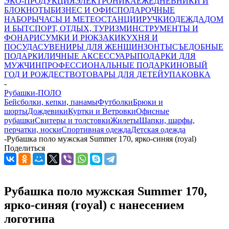
ЭКО-ПРОДУКЦИЯ
ЭЛЕКТРОНИКА
ЕЖЕДНЕВНИКИ И
БЛОКНОТЫ
БИЗНЕС И ОФИС
ПОДАРОЧНЫЕ
НАБОРЫ
ЧАСЫ И МЕТЕОСТАНЦИИ
РУЧКИ
ОДЕЖДА
ДОМ
И БЫТ
СПОРТ, ОТДЫХ, ТУРИЗМ
ИНСТРУМЕНТЫ И
ФОНАРИ
СУМКИ И РЮКЗАКИ
КУХНЯ И
ПОСУДА
СУВЕНИРЫ ДЛЯ ЖЕНЩИН
ЗОНТЫ
СЪЕДОБНЫЕ
ПОДАРКИ
ЛИЧНЫЕ АКСЕССУАРЫ
ПОДАРКИ ДЛЯ
МУЖЧИН
ПРОФЕССИОНАЛЬНЫЕ ПОДАРКИ
НОВЫЙ
ГОД И РОЖДЕСТВО
ТОВАРЫ ДЛЯ ДЕТЕЙ
УПАКОВКА
-
Рубашки-ПОЛО
Бейсболки, кепки, панамы
Футболки
Брюки и
шорты
Дождевики
Куртки и Ветровки
Офисные
рубашки
Свитеры и толстовки
Жилеты
Шапки, шарфы,
перчатки, носки
Спортивная одежда
Детская одежда
-
Рубашка поло мужская Summer 170, ярко-синяя (royal)
Поделиться
Рубашка поло мужская Summer 170,
ярко-синяя (royal) с нанесением
логотипа