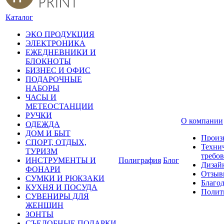
Каталог
ЭКО ПРОДУКЦИЯ
ЭЛЕКТРОНИКА
ЕЖЕДНЕВНИКИ И
БЛОКНОТЫ
БИЗНЕС И ОФИС
ПОДАРОЧНЫЕ
НАБОРЫ
ЧАСЫ И
МЕТЕОСТАНЦИИ
РУЧКИ
О компании
ОДЕЖДА
ДОМ И БЫТ
Произ
СПОРТ, ОТДЫХ,
Техни
ТУРИЗМ
требо
ИНСТРУМЕНТЫ И
Полиграфия
Блог
Дизай
ФОНАРИ
Отзыв
СУМКИ И РЮКЗАКИ
Благо
КУХНЯ И ПОСУДА
Полит
СУВЕНИРЫ ДЛЯ
ЖЕНЩИН
ЗОНТЫ
СЪЕДОБНЫЕ ПОДАРКИ