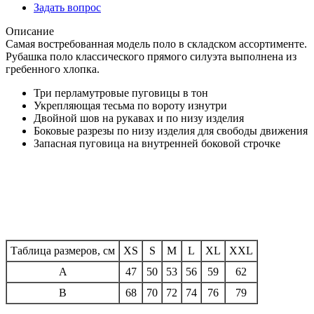
Задать вопрос
Описание
Самая востребованная модель поло в складском ассортименте.
Рубашка поло классического прямого силуэта выполнена из
гребенного хлопка.
Три перламутровые пуговицы в тон
Укрепляющая тесьма по вороту изнутри
Двойной шов на рукавах и по низу изделия
Боковые разрезы по низу изделия для свободы движения
Запасная пуговица на внутренней боковой строчке
Таблица размеров, см
XS
S
M
L
XL
XXL
A
47
50
53
56
59
62
B
68
70
72
74
76
79