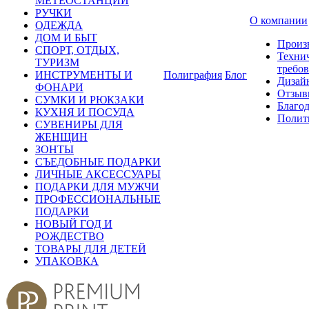
МЕТЕОСТАНЦИИ
РУЧКИ
О компании
ОДЕЖДА
ДОМ И БЫТ
Произ
СПОРТ, ОТДЫХ,
Техни
ТУРИЗМ
требо
ИНСТРУМЕНТЫ И
Полиграфия
Блог
Дизай
ФОНАРИ
Отзыв
СУМКИ И РЮКЗАКИ
Благо
КУХНЯ И ПОСУДА
Полит
СУВЕНИРЫ ДЛЯ
ЖЕНЩИН
ЗОНТЫ
СЪЕДОБНЫЕ ПОДАРКИ
ЛИЧНЫЕ АКСЕССУАРЫ
ПОДАРКИ ДЛЯ МУЖЧИ
ПРОФЕССИОНАЛЬНЫЕ
ПОДАРКИ
НОВЫЙ ГОД И
РОЖДЕСТВО
ТОВАРЫ ДЛЯ ДЕТЕЙ
УПАКОВКА