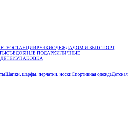
МЕТЕОСТАНЦИИ
РУЧКИ
ОДЕЖДА
ДОМ И БЫТ
СПОРТ,
ТЫ
СЪЕДОБНЫЕ ПОДАРКИ
ЛИЧНЫЕ
 ДЕТЕЙ
УПАКОВКА
ты
Шапки, шарфы, перчатки, носки
Спортивная одежда
Детская