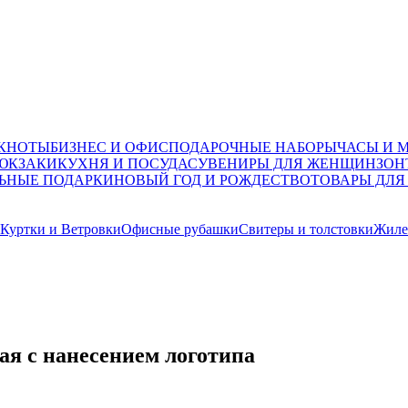
ОКНОТЫ
БИЗНЕС И ОФИС
ПОДАРОЧНЫЕ НАБОРЫ
ЧАСЫ И 
ЮКЗАКИ
КУХНЯ И ПОСУДА
СУВЕНИРЫ ДЛЯ ЖЕНЩИН
ЗОН
ЬНЫЕ ПОДАРКИ
НОВЫЙ ГОД И РОЖДЕСТВО
ТОВАРЫ ДЛЯ
Куртки и Ветровки
Офисные рубашки
Свитеры и толстовки
Жиле
ая с нанесением логотипа