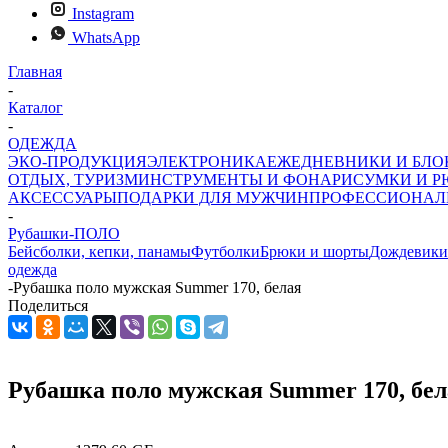
Instagram
WhatsApp
Главная
-
Каталог
-
ОДЕЖДА
ЭКО-ПРОДУКЦИЯ
ЭЛЕКТРОНИКА
ЕЖЕДНЕВНИКИ И БЛ
ОТДЫХ, ТУРИЗМ
ИНСТРУМЕНТЫ И ФОНАРИ
СУМКИ И Р
АКСЕССУАРЫ
ПОДАРКИ ДЛЯ МУЖЧИН
ПРОФЕССИОНАЛ
-
Рубашки-ПОЛО
Бейсболки, кепки, панамы
Футболки
Брюки и шорты
Дождевики
одежда
-
Рубашка поло мужская Summer 170, белая
Поделиться
Рубашка поло мужская Summer 170, бел