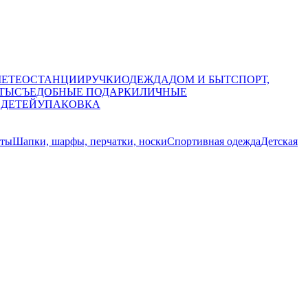
МЕТЕОСТАНЦИИ
РУЧКИ
ОДЕЖДА
ДОМ И БЫТ
СПОРТ,
ТЫ
СЪЕДОБНЫЕ ПОДАРКИ
ЛИЧНЫЕ
 ДЕТЕЙ
УПАКОВКА
ты
Шапки, шарфы, перчатки, носки
Спортивная одежда
Детская