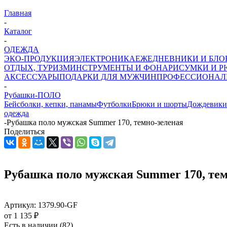
Главная
-
Каталог
-
ОДЕЖДА
ЭКО-ПРОДУКЦИЯ
ЭЛЕКТРОНИКА
ЕЖЕДНЕВНИКИ И БЛ
ОТДЫХ, ТУРИЗМ
ИНСТРУМЕНТЫ И ФОНАРИ
СУМКИ И Р
АКСЕССУАРЫ
ПОДАРКИ ДЛЯ МУЖЧИН
ПРОФЕССИОНАЛ
-
Рубашки-ПОЛО
Бейсболки, кепки, панамы
Футболки
Брюки и шорты
Дождевики
одежда
-
Рубашка поло мужская Summer 170, темно-зеленая
Поделиться
Рубашка поло мужская Summer 170, тем
Артикул:
1379.90-GF
от
1 135 ₽
Есть в наличии
(82)