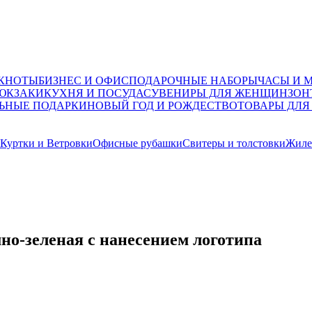
ОКНОТЫ
БИЗНЕС И ОФИС
ПОДАРОЧНЫЕ НАБОРЫ
ЧАСЫ И 
ЮКЗАКИ
КУХНЯ И ПОСУДА
СУВЕНИРЫ ДЛЯ ЖЕНЩИН
ЗОН
ЬНЫЕ ПОДАРКИ
НОВЫЙ ГОД И РОЖДЕСТВО
ТОВАРЫ ДЛЯ
Куртки и Ветровки
Офисные рубашки
Свитеры и толстовки
Жиле
но-зеленая с нанесением логотипа