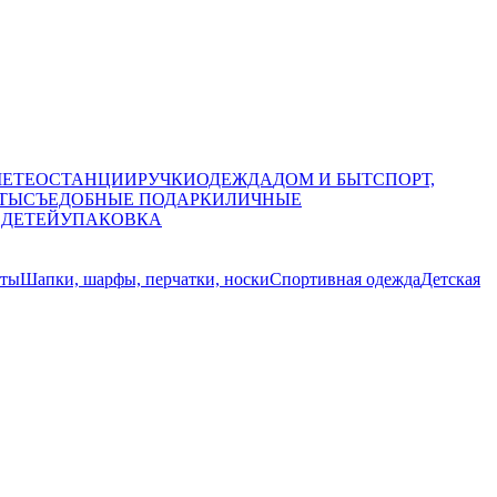
МЕТЕОСТАНЦИИ
РУЧКИ
ОДЕЖДА
ДОМ И БЫТ
СПОРТ,
ТЫ
СЪЕДОБНЫЕ ПОДАРКИ
ЛИЧНЫЕ
 ДЕТЕЙ
УПАКОВКА
ты
Шапки, шарфы, перчатки, носки
Спортивная одежда
Детская