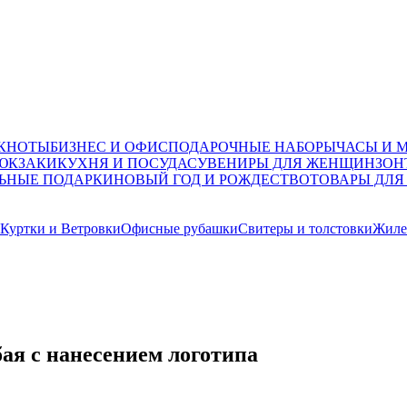
ОКНОТЫ
БИЗНЕС И ОФИС
ПОДАРОЧНЫЕ НАБОРЫ
ЧАСЫ И 
ЮКЗАКИ
КУХНЯ И ПОСУДА
СУВЕНИРЫ ДЛЯ ЖЕНЩИН
ЗОН
ЬНЫЕ ПОДАРКИ
НОВЫЙ ГОД И РОЖДЕСТВО
ТОВАРЫ ДЛЯ
Куртки и Ветровки
Офисные рубашки
Свитеры и толстовки
Жиле
бая с нанесением логотипа