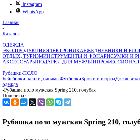
Instagram
WhatsApp
Главная
-
Каталог
-
ОДЕЖДА
ЭКО-ПРОДУКЦИЯ
ЭЛЕКТРОНИКА
ЕЖЕДНЕВНИКИ И БЛ
ОТДЫХ, ТУРИЗМ
ИНСТРУМЕНТЫ И ФОНАРИ
СУМКИ И Р
АКСЕССУАРЫ
ПОДАРКИ ДЛЯ МУЖЧИН
ПРОФЕССИОНАЛ
-
Рубашки-ПОЛО
Бейсболки, кепки, панамы
Футболки
Брюки и шорты
Дождевики
одежда
-
Рубашка поло мужская Spring 210, голубая
Поделиться
Рубашка поло мужская Spring 210, голу