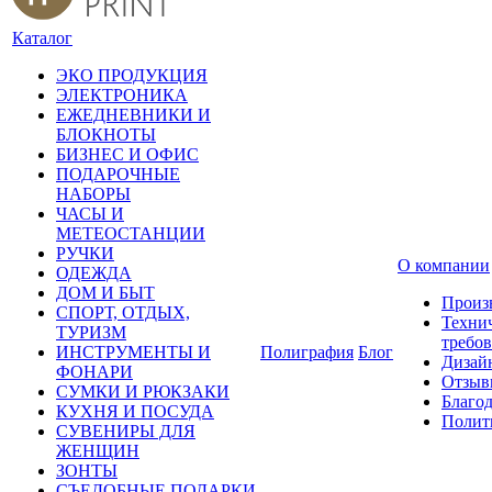
Каталог
ЭКО ПРОДУКЦИЯ
ЭЛЕКТРОНИКА
ЕЖЕДНЕВНИКИ И
БЛОКНОТЫ
БИЗНЕС И ОФИС
ПОДАРОЧНЫЕ
НАБОРЫ
ЧАСЫ И
МЕТЕОСТАНЦИИ
РУЧКИ
О компании
ОДЕЖДА
ДОМ И БЫТ
Произ
СПОРТ, ОТДЫХ,
Техни
ТУРИЗМ
требо
ИНСТРУМЕНТЫ И
Полиграфия
Блог
Дизай
ФОНАРИ
Отзыв
СУМКИ И РЮКЗАКИ
Благо
КУХНЯ И ПОСУДА
Полит
СУВЕНИРЫ ДЛЯ
ЖЕНЩИН
ЗОНТЫ
СЪЕДОБНЫЕ ПОДАРКИ