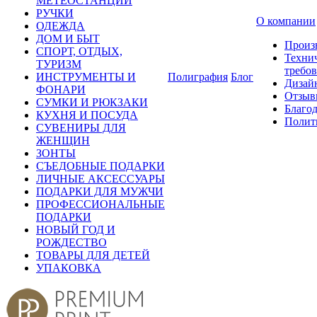
МЕТЕОСТАНЦИИ
РУЧКИ
О компании
ОДЕЖДА
ДОМ И БЫТ
Произ
СПОРТ, ОТДЫХ,
Техни
ТУРИЗМ
требо
ИНСТРУМЕНТЫ И
Полиграфия
Блог
Дизай
ФОНАРИ
Отзыв
СУМКИ И РЮКЗАКИ
Благо
КУХНЯ И ПОСУДА
Полит
СУВЕНИРЫ ДЛЯ
ЖЕНЩИН
ЗОНТЫ
СЪЕДОБНЫЕ ПОДАРКИ
ЛИЧНЫЕ АКСЕССУАРЫ
ПОДАРКИ ДЛЯ МУЖЧИ
ПРОФЕССИОНАЛЬНЫЕ
ПОДАРКИ
НОВЫЙ ГОД И
РОЖДЕСТВО
ТОВАРЫ ДЛЯ ДЕТЕЙ
УПАКОВКА