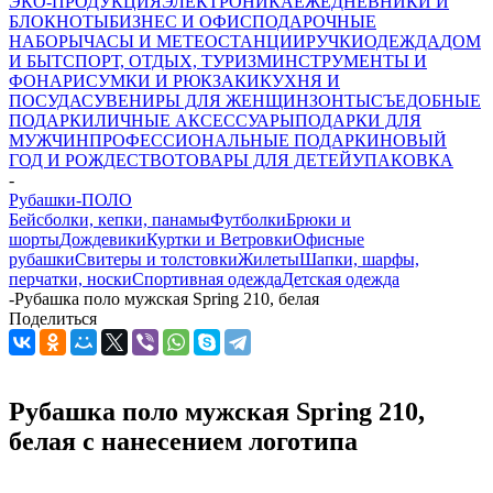
ЭКО-ПРОДУКЦИЯ
ЭЛЕКТРОНИКА
ЕЖЕДНЕВНИКИ И
БЛОКНОТЫ
БИЗНЕС И ОФИС
ПОДАРОЧНЫЕ
НАБОРЫ
ЧАСЫ И МЕТЕОСТАНЦИИ
РУЧКИ
ОДЕЖДА
ДОМ
И БЫТ
СПОРТ, ОТДЫХ, ТУРИЗМ
ИНСТРУМЕНТЫ И
ФОНАРИ
СУМКИ И РЮКЗАКИ
КУХНЯ И
ПОСУДА
СУВЕНИРЫ ДЛЯ ЖЕНЩИН
ЗОНТЫ
СЪЕДОБНЫЕ
ПОДАРКИ
ЛИЧНЫЕ АКСЕССУАРЫ
ПОДАРКИ ДЛЯ
МУЖЧИН
ПРОФЕССИОНАЛЬНЫЕ ПОДАРКИ
НОВЫЙ
ГОД И РОЖДЕСТВО
ТОВАРЫ ДЛЯ ДЕТЕЙ
УПАКОВКА
-
Рубашки-ПОЛО
Бейсболки, кепки, панамы
Футболки
Брюки и
шорты
Дождевики
Куртки и Ветровки
Офисные
рубашки
Свитеры и толстовки
Жилеты
Шапки, шарфы,
перчатки, носки
Спортивная одежда
Детская одежда
-
Рубашка поло мужская Spring 210, белая
Поделиться
Рубашка поло мужская Spring 210,
белая с нанесением логотипа