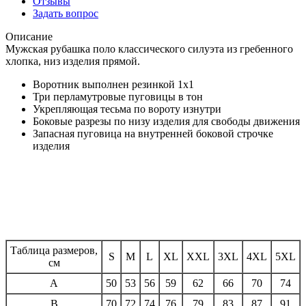
Отзывы
Задать вопрос
Описание
Мужская рубашка поло классического силуэта из гребенного
хлопка, низ изделия прямой.
Воротник выполнен резинкой 1x1
Три перламутровые пуговицы в тон
Укрепляющая тесьма по вороту изнутри
Боковые разрезы по низу изделия для свободы движения
Запасная пуговица на внутренней боковой строчке
изделия
Таблица размеров,
S
M
L
XL
XXL
3XL
4XL
5XL
см
A
50
53
56
59
62
66
70
74
B
70
72
74
76
79
83
87
91