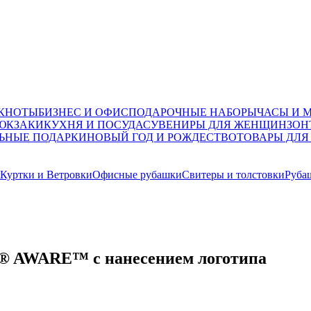
ОКНОТЫ
БИЗНЕС И ОФИС
ПОДАРОЧНЫЕ НАБОРЫ
ЧАСЫ И 
ЮКЗАКИ
КУХНЯ И ПОСУДА
СУВЕНИРЫ ДЛЯ ЖЕНЩИН
ЗОН
ЬНЫЕ ПОДАРКИ
НОВЫЙ ГОД И РОЖДЕСТВО
ТОВАРЫ ДЛЯ
Куртки и Ветровки
Офисные рубашки
Свитеры и толстовки
Руба
na® AWARE™ с нанесением логотипа