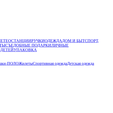
МЕТЕОСТАНЦИИ
РУЧКИ
ОДЕЖДА
ДОМ И БЫТ
СПОРТ,
ТЫ
СЪЕДОБНЫЕ ПОДАРКИ
ЛИЧНЫЕ
 ДЕТЕЙ
УПАКОВКА
шки-ПОЛО
Жилеты
Спортивная одежда
Детская одежда