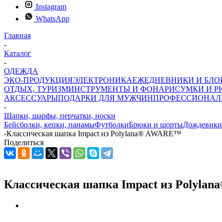
Instagram
WhatsApp
Главная
-
Каталог
-
ОДЕЖДА
ЭКО-ПРОДУКЦИЯ
ЭЛЕКТРОНИКА
ЕЖЕДНЕВНИКИ И БЛ
ОТДЫХ, ТУРИЗМ
ИНСТРУМЕНТЫ И ФОНАРИ
СУМКИ И Р
АКСЕССУАРЫ
ПОДАРКИ ДЛЯ МУЖЧИН
ПРОФЕССИОНАЛ
-
Шапки, шарфы, перчатки, носки
Бейсболки, кепки, панамы
Футболки
Брюки и шорты
Дождевики
-
Классическая шапка Impact из Polylana® AWARE™
Поделиться
Классическая шапка Impact из Polyla