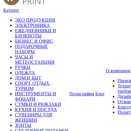
Каталог
ЭКО ПРОДУКЦИЯ
ЭЛЕКТРОНИКА
ЕЖЕДНЕВНИКИ И
БЛОКНОТЫ
БИЗНЕС И ОФИС
ПОДАРОЧНЫЕ
НАБОРЫ
ЧАСЫ И
МЕТЕОСТАНЦИИ
РУЧКИ
О компании
ОДЕЖДА
ДОМ И БЫТ
Произ
СПОРТ, ОТДЫХ,
Техни
ТУРИЗМ
требо
ИНСТРУМЕНТЫ И
Полиграфия
Блог
Дизай
ФОНАРИ
Отзыв
СУМКИ И РЮКЗАКИ
Благо
КУХНЯ И ПОСУДА
Полит
СУВЕНИРЫ ДЛЯ
ЖЕНЩИН
ЗОНТЫ
СЪЕДОБНЫЕ ПОДАРКИ