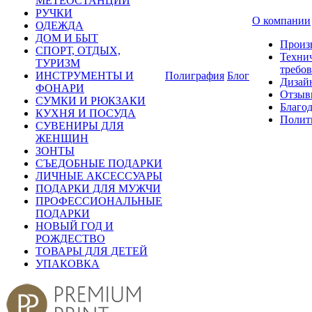
МЕТЕОСТАНЦИИ
РУЧКИ
О компании
ОДЕЖДА
ДОМ И БЫТ
Произ
СПОРТ, ОТДЫХ,
Техни
ТУРИЗМ
требо
ИНСТРУМЕНТЫ И
Полиграфия
Блог
Дизай
ФОНАРИ
Отзыв
СУМКИ И РЮКЗАКИ
Благо
КУХНЯ И ПОСУДА
Полит
СУВЕНИРЫ ДЛЯ
ЖЕНЩИН
ЗОНТЫ
СЪЕДОБНЫЕ ПОДАРКИ
ЛИЧНЫЕ АКСЕССУАРЫ
ПОДАРКИ ДЛЯ МУЖЧИ
ПРОФЕССИОНАЛЬНЫЕ
ПОДАРКИ
НОВЫЙ ГОД И
РОЖДЕСТВО
ТОВАРЫ ДЛЯ ДЕТЕЙ
УПАКОВКА