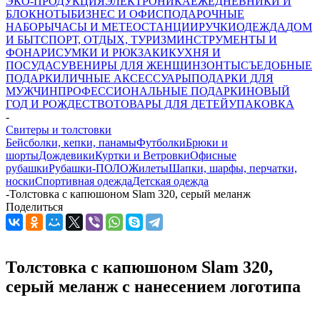
ЭКО-ПРОДУКЦИЯ
ЭЛЕКТРОНИКА
ЕЖЕДНЕВНИКИ И
БЛОКНОТЫ
БИЗНЕС И ОФИС
ПОДАРОЧНЫЕ
НАБОРЫ
ЧАСЫ И МЕТЕОСТАНЦИИ
РУЧКИ
ОДЕЖДА
ДОМ
И БЫТ
СПОРТ, ОТДЫХ, ТУРИЗМ
ИНСТРУМЕНТЫ И
ФОНАРИ
СУМКИ И РЮКЗАКИ
КУХНЯ И
ПОСУДА
СУВЕНИРЫ ДЛЯ ЖЕНЩИН
ЗОНТЫ
СЪЕДОБНЫЕ
ПОДАРКИ
ЛИЧНЫЕ АКСЕССУАРЫ
ПОДАРКИ ДЛЯ
МУЖЧИН
ПРОФЕССИОНАЛЬНЫЕ ПОДАРКИ
НОВЫЙ
ГОД И РОЖДЕСТВО
ТОВАРЫ ДЛЯ ДЕТЕЙ
УПАКОВКА
-
Свитеры и толстовки
Бейсболки, кепки, панамы
Футболки
Брюки и
шорты
Дождевики
Куртки и Ветровки
Офисные
рубашки
Рубашки-ПОЛО
Жилеты
Шапки, шарфы, перчатки,
носки
Спортивная одежда
Детская одежда
-
Толстовка с капюшоном Slam 320, серый меланж
Поделиться
Толстовка с капюшоном Slam 320,
серый меланж с нанесением логотипа