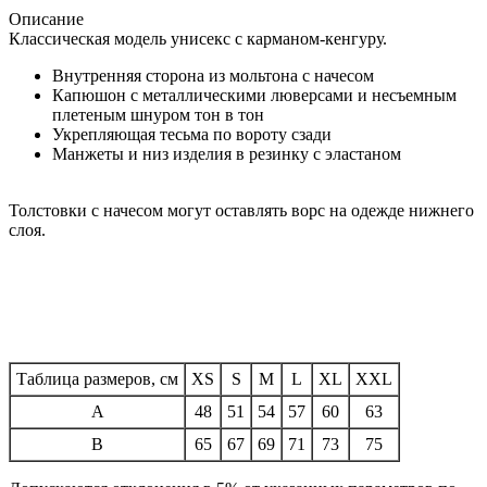
Описание
Классическая модель унисекс с карманом-кенгуру.
Внутренняя сторона из мольтона с начесом
Капюшон с металлическими люверсами и несъемным
плетеным шнуром тон в тон
Укрепляющая тесьма по вороту сзади
Манжеты и низ изделия в резинку с эластаном
Толстовки с начесом могут оставлять ворс на одежде нижнего
слоя.
Таблица размеров, см
XS
S
M
L
XL
XXL
A
48
51
54
57
60
63
B
65
67
69
71
73
75