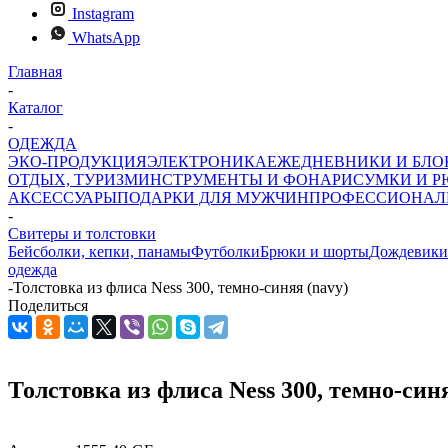
Instagram
WhatsApp
Главная
-
Каталог
-
ОДЕЖДА
ЭКО-ПРОДУКЦИЯ
ЭЛЕКТРОНИКА
ЕЖЕДНЕВНИКИ И БЛ
ОТДЫХ, ТУРИЗМ
ИНСТРУМЕНТЫ И ФОНАРИ
СУМКИ И Р
АКСЕССУАРЫ
ПОДАРКИ ДЛЯ МУЖЧИН
ПРОФЕССИОНАЛ
-
Свитеры и толстовки
Бейсболки, кепки, панамы
Футболки
Брюки и шорты
Дождевики
одежда
-
Толстовка из флиса Ness 300, темно-синяя (navy)
Поделиться
Толстовка из флиса Ness 300, темно-син