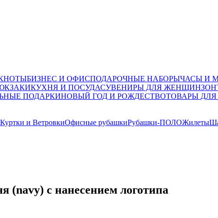
ОКНОТЫ
БИЗНЕС И ОФИС
ПОДАРОЧНЫЕ НАБОРЫ
ЧАСЫ И 
ЮКЗАКИ
КУХНЯ И ПОСУДА
СУВЕНИРЫ ДЛЯ ЖЕНЩИН
ЗОН
ЬНЫЕ ПОДАРКИ
НОВЫЙ ГОД И РОЖДЕСТВО
ТОВАРЫ ДЛЯ
Куртки и Ветровки
Офисные рубашки
Рубашки-ПОЛО
Жилеты
Ша
яя (navy) с нанесением логотипа