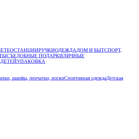
МЕТЕОСТАНЦИИ
РУЧКИ
ОДЕЖДА
ДОМ И БЫТ
СПОРТ,
ТЫ
СЪЕДОБНЫЕ ПОДАРКИ
ЛИЧНЫЕ
 ДЕТЕЙ
УПАКОВКА
пки, шарфы, перчатки, носки
Спортивная одежда
Детская