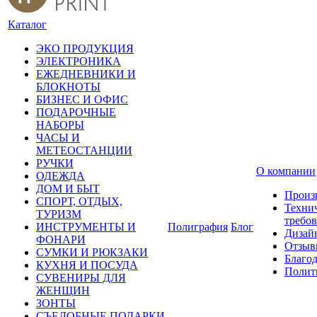
Каталог
ЭКО ПРОДУКЦИЯ
ЭЛЕКТРОНИКА
ЕЖЕДНЕВНИКИ И
БЛОКНОТЫ
БИЗНЕС И ОФИС
ПОДАРОЧНЫЕ
НАБОРЫ
ЧАСЫ И
МЕТЕОСТАНЦИИ
РУЧКИ
О компании
ОДЕЖДА
ДОМ И БЫТ
Произ
СПОРТ, ОТДЫХ,
Техни
ТУРИЗМ
требо
ИНСТРУМЕНТЫ И
Полиграфия
Блог
Дизай
ФОНАРИ
Отзыв
СУМКИ И РЮКЗАКИ
Благо
КУХНЯ И ПОСУДА
Полит
СУВЕНИРЫ ДЛЯ
ЖЕНЩИН
ЗОНТЫ
СЪЕДОБНЫЕ ПОДАРКИ