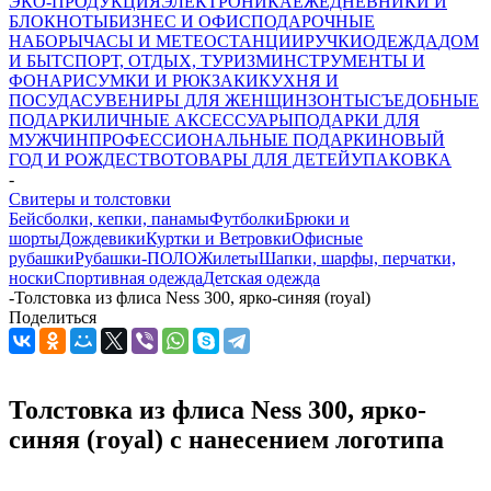
ЭКО-ПРОДУКЦИЯ
ЭЛЕКТРОНИКА
ЕЖЕДНЕВНИКИ И
БЛОКНОТЫ
БИЗНЕС И ОФИС
ПОДАРОЧНЫЕ
НАБОРЫ
ЧАСЫ И МЕТЕОСТАНЦИИ
РУЧКИ
ОДЕЖДА
ДОМ
И БЫТ
СПОРТ, ОТДЫХ, ТУРИЗМ
ИНСТРУМЕНТЫ И
ФОНАРИ
СУМКИ И РЮКЗАКИ
КУХНЯ И
ПОСУДА
СУВЕНИРЫ ДЛЯ ЖЕНЩИН
ЗОНТЫ
СЪЕДОБНЫЕ
ПОДАРКИ
ЛИЧНЫЕ АКСЕССУАРЫ
ПОДАРКИ ДЛЯ
МУЖЧИН
ПРОФЕССИОНАЛЬНЫЕ ПОДАРКИ
НОВЫЙ
ГОД И РОЖДЕСТВО
ТОВАРЫ ДЛЯ ДЕТЕЙ
УПАКОВКА
-
Свитеры и толстовки
Бейсболки, кепки, панамы
Футболки
Брюки и
шорты
Дождевики
Куртки и Ветровки
Офисные
рубашки
Рубашки-ПОЛО
Жилеты
Шапки, шарфы, перчатки,
носки
Спортивная одежда
Детская одежда
-
Толстовка из флиса Ness 300, ярко-синяя (royal)
Поделиться
Толстовка из флиса Ness 300, ярко-
синяя (royal) с нанесением логотипа