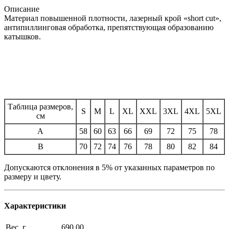
Описание
Материал повышенной плотности, лазерный крой «short cut»,
антипиллинговая обработка, препятствующая образованию
катышков.
Таблица размеров,
S
M
L
XL
XXL
3XL
4XL
5XL
см
A
58
60
63
66
69
72
75
78
B
70
72
74
76
78
80
82
84
Допускаются отклонения в 5% от указанных параметров по
размеру и цвету.
Характеристики
Вес, г
690.00