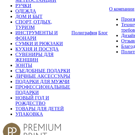
МЕТЕОСТАНЦИИ
РУЧКИ
О компании
ОДЕЖДА
ДОМ И БЫТ
Произ
СПОРТ, ОТДЫХ,
Техни
ТУРИЗМ
требо
ИНСТРУМЕНТЫ И
Полиграфия
Блог
Дизай
ФОНАРИ
Отзыв
СУМКИ И РЮКЗАКИ
Благо
КУХНЯ И ПОСУДА
Полит
СУВЕНИРЫ ДЛЯ
ЖЕНЩИН
ЗОНТЫ
СЪЕДОБНЫЕ ПОДАРКИ
ЛИЧНЫЕ АКСЕССУАРЫ
ПОДАРКИ ДЛЯ МУЖЧИ
ПРОФЕССИОНАЛЬНЫЕ
ПОДАРКИ
НОВЫЙ ГОД И
РОЖДЕСТВО
ТОВАРЫ ДЛЯ ДЕТЕЙ
УПАКОВКА