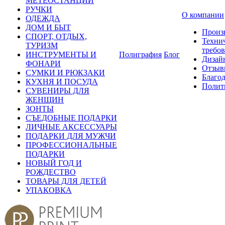
МЕТЕОСТАНЦИИ
РУЧКИ
О компании
ОДЕЖДА
ДОМ И БЫТ
Произ
СПОРТ, ОТДЫХ,
Техни
ТУРИЗМ
требо
ИНСТРУМЕНТЫ И
Полиграфия
Блог
Дизай
ФОНАРИ
Отзыв
СУМКИ И РЮКЗАКИ
Благо
КУХНЯ И ПОСУДА
Полит
СУВЕНИРЫ ДЛЯ
ЖЕНЩИН
ЗОНТЫ
СЪЕДОБНЫЕ ПОДАРКИ
ЛИЧНЫЕ АКСЕССУАРЫ
ПОДАРКИ ДЛЯ МУЖЧИ
ПРОФЕССИОНАЛЬНЫЕ
ПОДАРКИ
НОВЫЙ ГОД И
РОЖДЕСТВО
ТОВАРЫ ДЛЯ ДЕТЕЙ
УПАКОВКА