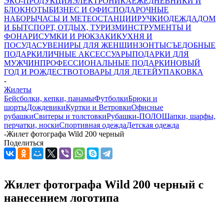
ЭКО-ПРОДУКЦИЯ
ЭЛЕКТРОНИКА
ЕЖЕДНЕВНИКИ И
БЛОКНОТЫ
БИЗНЕС И ОФИС
ПОДАРОЧНЫЕ
НАБОРЫ
ЧАСЫ И МЕТЕОСТАНЦИИ
РУЧКИ
ОДЕЖДА
ДОМ
И БЫТ
СПОРТ, ОТДЫХ, ТУРИЗМ
ИНСТРУМЕНТЫ И
ФОНАРИ
СУМКИ И РЮКЗАКИ
КУХНЯ И
ПОСУДА
СУВЕНИРЫ ДЛЯ ЖЕНЩИН
ЗОНТЫ
СЪЕДОБНЫЕ
ПОДАРКИ
ЛИЧНЫЕ АКСЕССУАРЫ
ПОДАРКИ ДЛЯ
МУЖЧИН
ПРОФЕССИОНАЛЬНЫЕ ПОДАРКИ
НОВЫЙ
ГОД И РОЖДЕСТВО
ТОВАРЫ ДЛЯ ДЕТЕЙ
УПАКОВКА
-
Жилеты
Бейсболки, кепки, панамы
Футболки
Брюки и
шорты
Дождевики
Куртки и Ветровки
Офисные
рубашки
Свитеры и толстовки
Рубашки-ПОЛО
Шапки, шарфы,
перчатки, носки
Спортивная одежда
Детская одежда
-
Жилет фотографа Wild 200 черный
Поделиться
Жилет фотографа Wild 200 черный с
нанесением логотипа