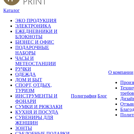
Каталог
ЭКО ПРОДУКЦИЯ
ЭЛЕКТРОНИКА
ЕЖЕДНЕВНИКИ И
БЛОКНОТЫ
БИЗНЕС И ОФИС
ПОДАРОЧНЫЕ
НАБОРЫ
ЧАСЫ И
МЕТЕОСТАНЦИИ
РУЧКИ
О компании
ОДЕЖДА
ДОМ И БЫТ
Произ
СПОРТ, ОТДЫХ,
Техни
ТУРИЗМ
требо
ИНСТРУМЕНТЫ И
Полиграфия
Блог
Дизай
ФОНАРИ
Отзыв
СУМКИ И РЮКЗАКИ
Благо
КУХНЯ И ПОСУДА
Полит
СУВЕНИРЫ ДЛЯ
ЖЕНЩИН
ЗОНТЫ
СЪЕДОБНЫЕ ПОДАРКИ