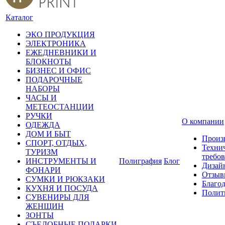
Каталог
ЭКО ПРОДУКЦИЯ
ЭЛЕКТРОНИКА
ЕЖЕДНЕВНИКИ И
БЛОКНОТЫ
БИЗНЕС И ОФИС
ПОДАРОЧНЫЕ
НАБОРЫ
ЧАСЫ И
МЕТЕОСТАНЦИИ
РУЧКИ
О компании
ОДЕЖДА
ДОМ И БЫТ
Произ
СПОРТ, ОТДЫХ,
Техни
ТУРИЗМ
требо
ИНСТРУМЕНТЫ И
Полиграфия
Блог
Дизай
ФОНАРИ
Отзыв
СУМКИ И РЮКЗАКИ
Благо
КУХНЯ И ПОСУДА
Полит
СУВЕНИРЫ ДЛЯ
ЖЕНЩИН
ЗОНТЫ
СЪЕДОБНЫЕ ПОДАРКИ