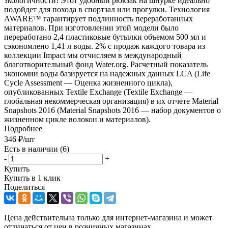
экологичности! Этот удобный рюкзак на шнурке идеально
подойдет для похода в спортзал или прогулки. Технология
AWARE™ гарантирует подлинность переработанных
материалов. При изготовлении этой модели было
переработано 2,4 пластиковые бутылки объемом 500 мл и
сэкономлено 1,41 л воды. 2% с продаж каждого товара из
коллекции Impact мы отчисляем в международный
благотворительный фонд Water.org. Расчетный показатель
экономии воды базируется на надежных данных LCA (Life
Cycle Assessment — Оценка жизненного цикла),
опубликованных Textile Exchange (Textile Exchange —
глобальная некоммерческая организация) в их отчете Material
Snapshots 2016 (Material Snapshots 2016 — набор документов о
жизненном цикле волокон и материалов).
Подробнее
346
₽
/шт
Есть в наличии
(6)
-
+
Купить
Купить в 1 клик
Поделиться
Цена действительна только для интернет-магазина и может
отличаться от цен в розничных магазинах