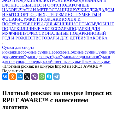
ЭКО-ПРОДУКЦИЯ
ЭЛЕКТРОНИКА
ЕЖЕДНЕВНИКИ И
БЛОКНОТЫ
БИЗНЕС И ОФИС
ПОДАРОЧНЫЕ
НАБОРЫ
ЧАСЫ И МЕТЕОСТАНЦИИ
РУЧКИ
ОДЕЖДА
ДОМ
И БЫТ
СПОРТ, ОТДЫХ, ТУРИЗМ
ИНСТРУМЕНТЫ И
ФОНАРИ
СУМКИ И РЮКЗАКИ
КУХНЯ И
ПОСУДА
СУВЕНИРЫ ДЛЯ ЖЕНЩИН
ЗОНТЫ
СЪЕДОБНЫЕ
ПОДАРКИ
ЛИЧНЫЕ АКСЕССУАРЫ
ПОДАРКИ ДЛЯ
МУЖЧИН
ПРОФЕССИОНАЛЬНЫЕ ПОДАРКИ
НОВЫЙ
ГОД И РОЖДЕСТВО
ТОВАРЫ ДЛЯ ДЕТЕЙ
УПАКОВКА
-
Сумки для спорта
Рюкзаки
Дорожные сумки
Несессеры
Поясные сумки
Сумки для
документов
Сумки для ноутбука
Сумки-холодильники
Сумки
для покупок, шоперы, хозяйственные сумки
Пляжные сумки
-
Плотный рюкзак на шнурке Impact из RPET AWARE™
Поделиться
Плотный рюкзак на шнурке Impact из
RPET AWARE™ с нанесением
логотипа