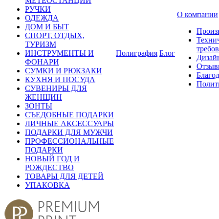
МЕТЕОСТАНЦИИ
РУЧКИ
О компании
ОДЕЖДА
ДОМ И БЫТ
Произ
СПОРТ, ОТДЫХ,
Техни
ТУРИЗМ
требо
ИНСТРУМЕНТЫ И
Полиграфия
Блог
Дизай
ФОНАРИ
Отзыв
СУМКИ И РЮКЗАКИ
Благо
КУХНЯ И ПОСУДА
Полит
СУВЕНИРЫ ДЛЯ
ЖЕНЩИН
ЗОНТЫ
СЪЕДОБНЫЕ ПОДАРКИ
ЛИЧНЫЕ АКСЕССУАРЫ
ПОДАРКИ ДЛЯ МУЖЧИ
ПРОФЕССИОНАЛЬНЫЕ
ПОДАРКИ
НОВЫЙ ГОД И
РОЖДЕСТВО
ТОВАРЫ ДЛЯ ДЕТЕЙ
УПАКОВКА