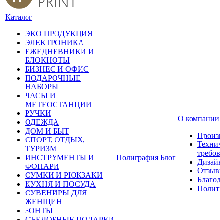
Каталог
ЭКО ПРОДУКЦИЯ
ЭЛЕКТРОНИКА
ЕЖЕДНЕВНИКИ И
БЛОКНОТЫ
БИЗНЕС И ОФИС
ПОДАРОЧНЫЕ
НАБОРЫ
ЧАСЫ И
МЕТЕОСТАНЦИИ
РУЧКИ
О компании
ОДЕЖДА
ДОМ И БЫТ
Произ
СПОРТ, ОТДЫХ,
Техни
ТУРИЗМ
требо
ИНСТРУМЕНТЫ И
Полиграфия
Блог
Дизай
ФОНАРИ
Отзыв
СУМКИ И РЮКЗАКИ
Благо
КУХНЯ И ПОСУДА
Полит
СУВЕНИРЫ ДЛЯ
ЖЕНЩИН
ЗОНТЫ
СЪЕДОБНЫЕ ПОДАРКИ