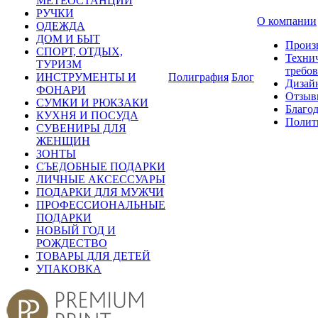
МЕТЕОСТАНЦИИ
РУЧКИ
О компании
ОДЕЖДА
ДОМ И БЫТ
Произ
СПОРТ, ОТДЫХ,
Техни
ТУРИЗМ
требо
ИНСТРУМЕНТЫ И
Полиграфия
Блог
Дизай
ФОНАРИ
Отзыв
СУМКИ И РЮКЗАКИ
Благо
КУХНЯ И ПОСУДА
Полит
СУВЕНИРЫ ДЛЯ
ЖЕНЩИН
ЗОНТЫ
СЪЕДОБНЫЕ ПОДАРКИ
ЛИЧНЫЕ АКСЕССУАРЫ
ПОДАРКИ ДЛЯ МУЖЧИ
ПРОФЕССИОНАЛЬНЫЕ
ПОДАРКИ
НОВЫЙ ГОД И
РОЖДЕСТВО
ТОВАРЫ ДЛЯ ДЕТЕЙ
УПАКОВКА