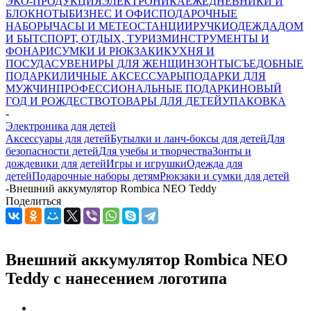
ЭКО-ПРОДУКЦИЯ
ЭЛЕКТРОНИКА
ЕЖЕДНЕВНИКИ И
БЛОКНОТЫ
БИЗНЕС И ОФИС
ПОДАРОЧНЫЕ
НАБОРЫ
ЧАСЫ И МЕТЕОСТАНЦИИ
РУЧКИ
ОДЕЖДА
ДОМ
И БЫТ
СПОРТ, ОТДЫХ, ТУРИЗМ
ИНСТРУМЕНТЫ И
ФОНАРИ
СУМКИ И РЮКЗАКИ
КУХНЯ И
ПОСУДА
СУВЕНИРЫ ДЛЯ ЖЕНЩИН
ЗОНТЫ
СЪЕДОБНЫЕ
ПОДАРКИ
ЛИЧНЫЕ АКСЕССУАРЫ
ПОДАРКИ ДЛЯ
МУЖЧИН
ПРОФЕССИОНАЛЬНЫЕ ПОДАРКИ
НОВЫЙ
ГОД И РОЖДЕСТВО
ТОВАРЫ ДЛЯ ДЕТЕЙ
УПАКОВКА
-
Электроника для детей
Аксессуары для детей
Бутылки и ланч-боксы для детей
Для
безопасности детей
Для учебы и творчества
Зонты и
дождевики для детей
Игры и игрушки
Одежда для
детей
Подарочные наборы детям
Рюкзаки и сумки для детей
-
Внешний аккумулятор Rombica NEO Teddy
Поделиться
Внешний аккумулятор Rombica NEO
Teddy с нанесением логотипа