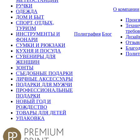
МЕТЕОСТАНЦИИ
РУЧКИ
О компании
ОДЕЖДА
ДОМ И БЫТ
Произ
СПОРТ, ОТДЫХ,
Техни
ТУРИЗМ
требо
ИНСТРУМЕНТЫ И
Полиграфия
Блог
Дизай
ФОНАРИ
Отзыв
СУМКИ И РЮКЗАКИ
Благо
КУХНЯ И ПОСУДА
Полит
СУВЕНИРЫ ДЛЯ
ЖЕНЩИН
ЗОНТЫ
СЪЕДОБНЫЕ ПОДАРКИ
ЛИЧНЫЕ АКСЕССУАРЫ
ПОДАРКИ ДЛЯ МУЖЧИ
ПРОФЕССИОНАЛЬНЫЕ
ПОДАРКИ
НОВЫЙ ГОД И
РОЖДЕСТВО
ТОВАРЫ ДЛЯ ДЕТЕЙ
УПАКОВКА