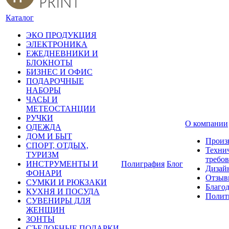
Каталог
ЭКО ПРОДУКЦИЯ
ЭЛЕКТРОНИКА
ЕЖЕДНЕВНИКИ И
БЛОКНОТЫ
БИЗНЕС И ОФИС
ПОДАРОЧНЫЕ
НАБОРЫ
ЧАСЫ И
МЕТЕОСТАНЦИИ
РУЧКИ
О компании
ОДЕЖДА
ДОМ И БЫТ
Произ
СПОРТ, ОТДЫХ,
Техни
ТУРИЗМ
требо
ИНСТРУМЕНТЫ И
Полиграфия
Блог
Дизай
ФОНАРИ
Отзыв
СУМКИ И РЮКЗАКИ
Благо
КУХНЯ И ПОСУДА
Полит
СУВЕНИРЫ ДЛЯ
ЖЕНЩИН
ЗОНТЫ
СЪЕДОБНЫЕ ПОДАРКИ