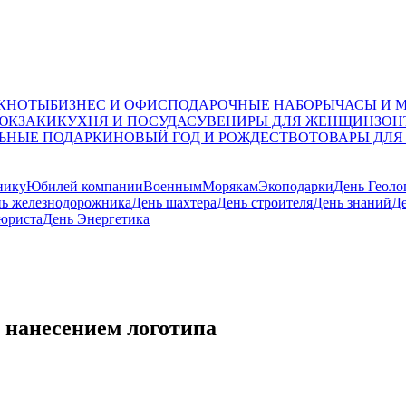
ОКНОТЫ
БИЗНЕС И ОФИС
ПОДАРОЧНЫЕ НАБОРЫ
ЧАСЫ И 
ЮКЗАКИ
КУХНЯ И ПОСУДА
СУВЕНИРЫ ДЛЯ ЖЕНЩИН
ЗОН
ЬНЫЕ ПОДАРКИ
НОВЫЙ ГОД И РОЖДЕСТВО
ТОВАРЫ ДЛЯ
нику
Юбилей компании
Военным
Морякам
Экоподарки
День Геоло
ь железнодорожника
День шахтера
День строителя
День знаний
Де
юриста
День Энергетика
 нанесением логотипа