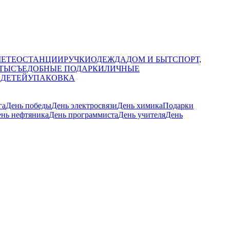
МЕТЕОСТАНЦИИ
РУЧКИ
ОДЕЖДА
ДОМ И БЫТ
СПОРТ,
ТЫ
СЪЕДОБНЫЕ ПОДАРКИ
ЛИЧНЫЕ
 ДЕТЕЙ
УПАКОВКА
га
День победы
День электросвязи
День химика
Подарки
нь нефтяника
День программиста
День учителя
День