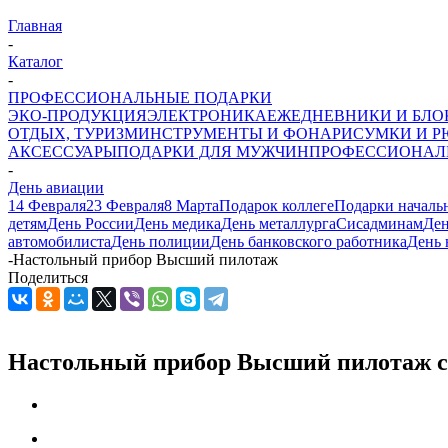
Главная
-
Каталог
-
ПРОФЕССИОНАЛЬНЫЕ ПОДАРКИ
ЭКО-ПРОДУКЦИЯ
ЭЛЕКТРОНИКА
ЕЖЕДНЕВНИКИ И БЛ
ОТДЫХ, ТУРИЗМ
ИНСТРУМЕНТЫ И ФОНАРИ
СУМКИ И Р
АКСЕССУАРЫ
ПОДАРКИ ДЛЯ МУЖЧИН
ПРОФЕССИОНАЛ
-
День авиации
14 Февраля
23 Февраля
8 Марта
Подарок коллеге
Подарки началь
детям
День России
День медика
День металлурга
Сисадминам
Ден
автомобилиста
День полиции
День банковского работника
День 
-
Настольный прибор Высший пилотаж
Поделиться
Настольный прибор Высший пилотаж с