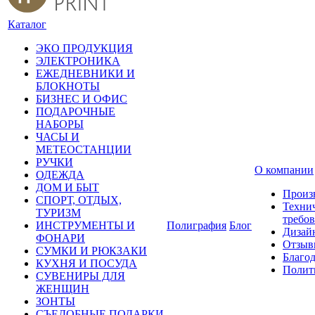
Каталог
ЭКО ПРОДУКЦИЯ
ЭЛЕКТРОНИКА
ЕЖЕДНЕВНИКИ И
БЛОКНОТЫ
БИЗНЕС И ОФИС
ПОДАРОЧНЫЕ
НАБОРЫ
ЧАСЫ И
МЕТЕОСТАНЦИИ
РУЧКИ
О компании
ОДЕЖДА
ДОМ И БЫТ
Произ
СПОРТ, ОТДЫХ,
Техни
ТУРИЗМ
требо
ИНСТРУМЕНТЫ И
Полиграфия
Блог
Дизай
ФОНАРИ
Отзыв
СУМКИ И РЮКЗАКИ
Благо
КУХНЯ И ПОСУДА
Полит
СУВЕНИРЫ ДЛЯ
ЖЕНЩИН
ЗОНТЫ
СЪЕДОБНЫЕ ПОДАРКИ