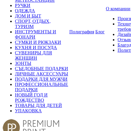
МЕТЕОСТАНЦИИ
РУЧКИ
О компании
ОДЕЖДА
ДОМ И БЫТ
Произ
СПОРТ, ОТДЫХ,
Техни
ТУРИЗМ
требо
ИНСТРУМЕНТЫ И
Полиграфия
Блог
Дизай
ФОНАРИ
Отзыв
СУМКИ И РЮКЗАКИ
Благо
КУХНЯ И ПОСУДА
Полит
СУВЕНИРЫ ДЛЯ
ЖЕНЩИН
ЗОНТЫ
СЪЕДОБНЫЕ ПОДАРКИ
ЛИЧНЫЕ АКСЕССУАРЫ
ПОДАРКИ ДЛЯ МУЖЧИ
ПРОФЕССИОНАЛЬНЫЕ
ПОДАРКИ
НОВЫЙ ГОД И
РОЖДЕСТВО
ТОВАРЫ ДЛЯ ДЕТЕЙ
УПАКОВКА