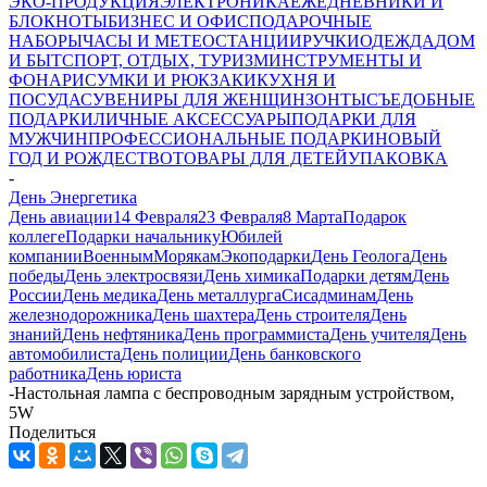
ЭКО-ПРОДУКЦИЯ
ЭЛЕКТРОНИКА
ЕЖЕДНЕВНИКИ И
БЛОКНОТЫ
БИЗНЕС И ОФИС
ПОДАРОЧНЫЕ
НАБОРЫ
ЧАСЫ И МЕТЕОСТАНЦИИ
РУЧКИ
ОДЕЖДА
ДОМ
И БЫТ
СПОРТ, ОТДЫХ, ТУРИЗМ
ИНСТРУМЕНТЫ И
ФОНАРИ
СУМКИ И РЮКЗАКИ
КУХНЯ И
ПОСУДА
СУВЕНИРЫ ДЛЯ ЖЕНЩИН
ЗОНТЫ
СЪЕДОБНЫЕ
ПОДАРКИ
ЛИЧНЫЕ АКСЕССУАРЫ
ПОДАРКИ ДЛЯ
МУЖЧИН
ПРОФЕССИОНАЛЬНЫЕ ПОДАРКИ
НОВЫЙ
ГОД И РОЖДЕСТВО
ТОВАРЫ ДЛЯ ДЕТЕЙ
УПАКОВКА
-
День Энергетика
День авиации
14 Февраля
23 Февраля
8 Марта
Подарок
коллеге
Подарки начальнику
Юбилей
компании
Военным
Морякам
Экоподарки
День Геолога
День
победы
День электросвязи
День химика
Подарки детям
День
России
День медика
День металлурга
Сисадминам
День
железнодорожника
День шахтера
День строителя
День
знаний
День нефтяника
День программиста
День учителя
День
автомобилиста
День полиции
День банковского
работника
День юриста
-
Настольная лампа с беспроводным зарядным устройством,
5W
Поделиться