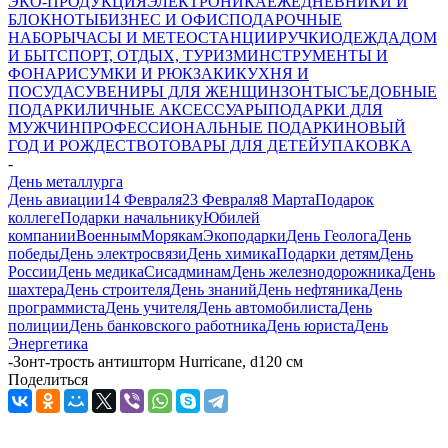
ЭКО-ПРОДУКЦИЯ
ЭЛЕКТРОНИКА
ЕЖЕДНЕВНИКИ И
БЛОКНОТЫ
БИЗНЕС И ОФИС
ПОДАРОЧНЫЕ
НАБОРЫ
ЧАСЫ И МЕТЕОСТАНЦИИ
РУЧКИ
ОДЕЖДА
ДОМ
И БЫТ
СПОРТ, ОТДЫХ, ТУРИЗМ
ИНСТРУМЕНТЫ И
ФОНАРИ
СУМКИ И РЮКЗАКИ
КУХНЯ И
ПОСУДА
СУВЕНИРЫ ДЛЯ ЖЕНЩИН
ЗОНТЫ
СЪЕДОБНЫЕ
ПОДАРКИ
ЛИЧНЫЕ АКСЕССУАРЫ
ПОДАРКИ ДЛЯ
МУЖЧИН
ПРОФЕССИОНАЛЬНЫЕ ПОДАРКИ
НОВЫЙ
ГОД И РОЖДЕСТВО
ТОВАРЫ ДЛЯ ДЕТЕЙ
УПАКОВКА
-
День металлурга
День авиации
14 Февраля
23 Февраля
8 Марта
Подарок
коллеге
Подарки начальнику
Юбилей
компании
Военным
Морякам
Экоподарки
День Геолога
День
победы
День электросвязи
День химика
Подарки детям
День
России
День медика
Сисадминам
День железнодорожника
День
шахтера
День строителя
День знаний
День нефтяника
День
программиста
День учителя
День автомобилиста
День
полиции
День банковского работника
День юриста
День
Энергетика
-
Зонт-трость антишторм Hurricane, d120 см
Поделиться