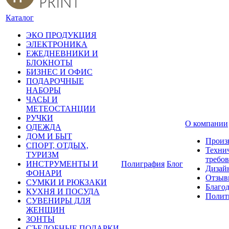
Каталог
ЭКО ПРОДУКЦИЯ
ЭЛЕКТРОНИКА
ЕЖЕДНЕВНИКИ И
БЛОКНОТЫ
БИЗНЕС И ОФИС
ПОДАРОЧНЫЕ
НАБОРЫ
ЧАСЫ И
МЕТЕОСТАНЦИИ
РУЧКИ
О компании
ОДЕЖДА
ДОМ И БЫТ
Произ
СПОРТ, ОТДЫХ,
Техни
ТУРИЗМ
требо
ИНСТРУМЕНТЫ И
Полиграфия
Блог
Дизай
ФОНАРИ
Отзыв
СУМКИ И РЮКЗАКИ
Благо
КУХНЯ И ПОСУДА
Полит
СУВЕНИРЫ ДЛЯ
ЖЕНЩИН
ЗОНТЫ
СЪЕДОБНЫЕ ПОДАРКИ