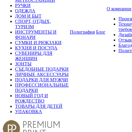
МЕТЕОСТАНЦИИ
РУЧКИ
О компании
ОДЕЖДА
ДОМ И БЫТ
Произ
СПОРТ, ОТДЫХ,
Техни
ТУРИЗМ
требо
ИНСТРУМЕНТЫ И
Полиграфия
Блог
Дизай
ФОНАРИ
Отзыв
СУМКИ И РЮКЗАКИ
Благо
КУХНЯ И ПОСУДА
Полит
СУВЕНИРЫ ДЛЯ
ЖЕНЩИН
ЗОНТЫ
СЪЕДОБНЫЕ ПОДАРКИ
ЛИЧНЫЕ АКСЕССУАРЫ
ПОДАРКИ ДЛЯ МУЖЧИ
ПРОФЕССИОНАЛЬНЫЕ
ПОДАРКИ
НОВЫЙ ГОД И
РОЖДЕСТВО
ТОВАРЫ ДЛЯ ДЕТЕЙ
УПАКОВКА