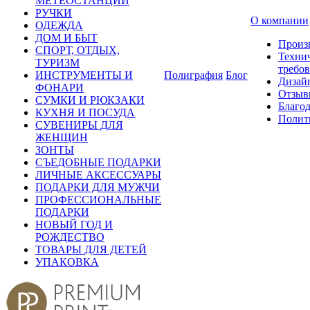
МЕТЕОСТАНЦИИ
РУЧКИ
О компании
ОДЕЖДА
ДОМ И БЫТ
Произ
СПОРТ, ОТДЫХ,
Техни
ТУРИЗМ
требо
ИНСТРУМЕНТЫ И
Полиграфия
Блог
Дизай
ФОНАРИ
Отзыв
СУМКИ И РЮКЗАКИ
Благо
КУХНЯ И ПОСУДА
Полит
СУВЕНИРЫ ДЛЯ
ЖЕНЩИН
ЗОНТЫ
СЪЕДОБНЫЕ ПОДАРКИ
ЛИЧНЫЕ АКСЕССУАРЫ
ПОДАРКИ ДЛЯ МУЖЧИ
ПРОФЕССИОНАЛЬНЫЕ
ПОДАРКИ
НОВЫЙ ГОД И
РОЖДЕСТВО
ТОВАРЫ ДЛЯ ДЕТЕЙ
УПАКОВКА