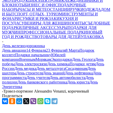
ЭКО-ПРОДУКЦИЯ
ЭЛЕКТРОНИКА
ЕЖЕДНЕВНИКИ И
БЛОКНОТЫ
БИЗНЕС И ОФИС
ПОДАРОЧНЫЕ
НАБОРЫ
ЧАСЫ И МЕТЕОСТАНЦИИ
РУЧКИ
ОДЕЖДА
ДОМ
И БЫТ
СПОРТ, ОТДЫХ, ТУРИЗМ
ИНСТРУМЕНТЫ И
ФОНАРИ
СУМКИ И РЮКЗАКИ
КУХНЯ И
ПОСУДА
СУВЕНИРЫ ДЛЯ ЖЕНЩИН
ЗОНТЫ
СЪЕДОБНЫЕ
ПОДАРКИ
ЛИЧНЫЕ АКСЕССУАРЫ
ПОДАРКИ ДЛЯ
МУЖЧИН
ПРОФЕССИОНАЛЬНЫЕ ПОДАРКИ
НОВЫЙ
ГОД И РОЖДЕСТВО
ТОВАРЫ ДЛЯ ДЕТЕЙ
УПАКОВКА
-
День железнодорожника
День авиации
14 Февраля
23 Февраля
8 Марта
Подарок
коллеге
Подарки начальнику
Юбилей
компании
Военным
Морякам
Экоподарки
День Геолога
День
победы
День электросвязи
День химика
Подарки детям
День
России
День медика
День металлурга
Сисадминам
День
шахтера
День строителя
День знаний
День нефтяника
День
программиста
День учителя
День автомобилиста
День
полиции
День банковского работника
День юриста
День
Энергетика
-
Трэвел-портмоне Alessandro Venanzi, коричневый
Поделиться