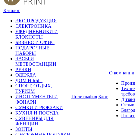
Каталог
ЭКО ПРОДУКЦИЯ
ЭЛЕКТРОНИКА
ЕЖЕДНЕВНИКИ И
БЛОКНОТЫ
БИЗНЕС И ОФИС
ПОДАРОЧНЫЕ
НАБОРЫ
ЧАСЫ И
МЕТЕОСТАНЦИИ
РУЧКИ
О компании
ОДЕЖДА
ДОМ И БЫТ
Произ
СПОРТ, ОТДЫХ,
Техни
ТУРИЗМ
требо
ИНСТРУМЕНТЫ И
Полиграфия
Блог
Дизай
ФОНАРИ
Отзыв
СУМКИ И РЮКЗАКИ
Благо
КУХНЯ И ПОСУДА
Полит
СУВЕНИРЫ ДЛЯ
ЖЕНЩИН
ЗОНТЫ
СЪЕДОБНЫЕ ПОДАРКИ