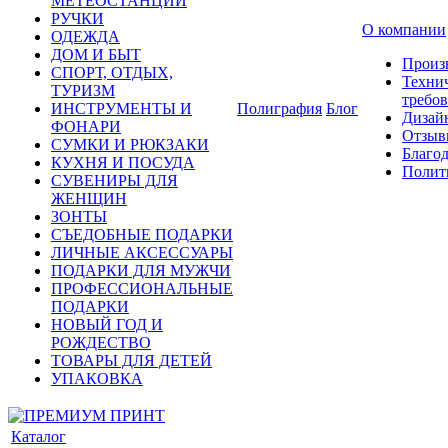
МЕТЕОСТАНЦИИ
РУЧКИ
О компании
ОДЕЖДА
ДОМ И БЫТ
Произ
СПОРТ, ОТДЫХ,
Техни
ТУРИЗМ
требо
ИНСТРУМЕНТЫ И
Полиграфия
Блог
Дизай
ФОНАРИ
Отзыв
СУМКИ И РЮКЗАКИ
Благо
КУХНЯ И ПОСУДА
Полит
СУВЕНИРЫ ДЛЯ
ЖЕНЩИН
ЗОНТЫ
СЪЕДОБНЫЕ ПОДАРКИ
ЛИЧНЫЕ АКСЕССУАРЫ
ПОДАРКИ ДЛЯ МУЖЧИ
ПРОФЕССИОНАЛЬНЫЕ
ПОДАРКИ
НОВЫЙ ГОД И
РОЖДЕСТВО
ТОВАРЫ ДЛЯ ДЕТЕЙ
УПАКОВКА
Каталог