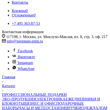
Контакты
Корзина
0
Отложенные
0
+7 495 363-87-53
Контактная информация
117198, г. Москва, ул. Миклухо-Маклая, вл. 8, стр. 3, оф. 217
info@premium-print.ru
Facebook
Вконтакте
Instagram
WhatsApp
Главная
-
Каталог
-
ПРОФЕССИОНАЛЬНЫЕ ПОДАРКИ
ЭКО-ПРОДУКЦИЯ
ЭЛЕКТРОНИКА
ЕЖЕДНЕВНИКИ И
БЛОКНОТЫ
БИЗНЕС И ОФИС
ПОДАРОЧНЫЕ
НАБОРЫ
ЧАСЫ И МЕТЕОСТАНЦИИ
РУЧКИ
ОДЕЖДА
ДОМ