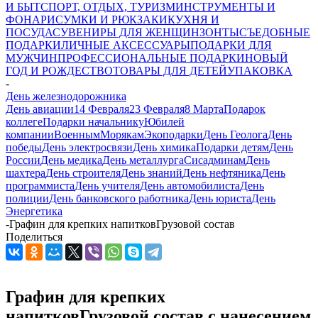
И БЫТ
СПОРТ, ОТДЫХ, ТУРИЗМ
ИНСТРУМЕНТЫ И
ФОНАРИ
СУМКИ И РЮКЗАКИ
КУХНЯ И
ПОСУДА
СУВЕНИРЫ ДЛЯ ЖЕНЩИН
ЗОНТЫ
СЪЕДОБНЫЕ
ПОДАРКИ
ЛИЧНЫЕ АКСЕССУАРЫ
ПОДАРКИ ДЛЯ
МУЖЧИН
ПРОФЕССИОНАЛЬНЫЕ ПОДАРКИ
НОВЫЙ
ГОД И РОЖДЕСТВО
ТОВАРЫ ДЛЯ ДЕТЕЙ
УПАКОВКА
-
День железнодорожника
День авиации
14 Февраля
23 Февраля
8 Марта
Подарок
коллеге
Подарки начальнику
Юбилей
компании
Военным
Морякам
Экоподарки
День Геолога
День
победы
День электросвязи
День химика
Подарки детям
День
России
День медика
День металлурга
Сисадминам
День
шахтера
День строителя
День знаний
День нефтяника
День
программиста
День учителя
День автомобилиста
День
полиции
День банковского работника
День юриста
День
Энергетика
-
Графин для крепких напитковГрузовой состав
Поделиться
Графин для крепких
напитковГрузовой состав с нанесением