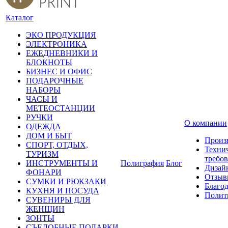
Каталог
ЭКО ПРОДУКЦИЯ
ЭЛЕКТРОНИКА
ЕЖЕДНЕВНИКИ И
БЛОКНОТЫ
БИЗНЕС И ОФИС
ПОДАРОЧНЫЕ
НАБОРЫ
ЧАСЫ И
МЕТЕОСТАНЦИИ
РУЧКИ
О компании
ОДЕЖДА
ДОМ И БЫТ
Произ
СПОРТ, ОТДЫХ,
Техни
ТУРИЗМ
требо
ИНСТРУМЕНТЫ И
Полиграфия
Блог
Дизай
ФОНАРИ
Отзыв
СУМКИ И РЮКЗАКИ
Благо
КУХНЯ И ПОСУДА
Полит
СУВЕНИРЫ ДЛЯ
ЖЕНЩИН
ЗОНТЫ
СЪЕДОБНЫЕ ПОДАРКИ