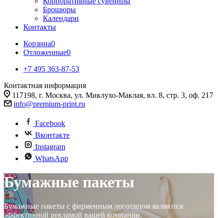
Корпоративные сувениры
Брошюры
Календари
Контакты
Корзина
0
Отложенные
0
+7 495 363-87-53
Контактная информация
117198, г. Москва, ул. Миклухо-Маклая, вл. 8, стр. 3, оф. 217
info@premium-print.ru
Facebook
Вконтакте
Instagram
WhatsApp
Бумажные пакеты
Бумажные пакеты с фирменным логотипом являются
эффективной рекламой вашей компании.