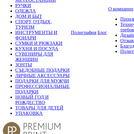
МЕТЕОСТАНЦИИ
РУЧКИ
О компании
ОДЕЖДА
ДОМ И БЫТ
Произ
СПОРТ, ОТДЫХ,
Техни
ТУРИЗМ
требо
ИНСТРУМЕНТЫ И
Полиграфия
Блог
Дизай
ФОНАРИ
Отзыв
СУМКИ И РЮКЗАКИ
Благо
КУХНЯ И ПОСУДА
Полит
СУВЕНИРЫ ДЛЯ
ЖЕНЩИН
ЗОНТЫ
СЪЕДОБНЫЕ ПОДАРКИ
ЛИЧНЫЕ АКСЕССУАРЫ
ПОДАРКИ ДЛЯ МУЖЧИ
ПРОФЕССИОНАЛЬНЫЕ
ПОДАРКИ
НОВЫЙ ГОД И
РОЖДЕСТВО
ТОВАРЫ ДЛЯ ДЕТЕЙ
УПАКОВКА