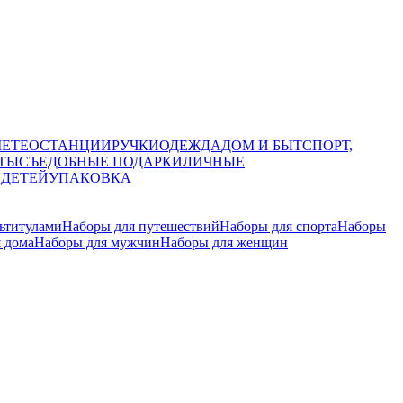
МЕТЕОСТАНЦИИ
РУЧКИ
ОДЕЖДА
ДОМ И БЫТ
СПОРТ,
ТЫ
СЪЕДОБНЫЕ ПОДАРКИ
ЛИЧНЫЕ
 ДЕТЕЙ
УПАКОВКА
ьтитулами
Наборы для путешествий
Наборы для спорта
Наборы
 дома
Наборы для мужчин
Наборы для женщин