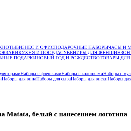
ОКНОТЫ
БИЗНЕС И ОФИС
ПОДАРОЧНЫЕ НАБОРЫ
ЧАСЫ И 
ЮКЗАКИ
КУХНЯ И ПОСУДА
СУВЕНИРЫ ДЛЯ ЖЕНЩИН
ЗОН
ЬНЫЕ ПОДАРКИ
НОВЫЙ ГОД И РОЖДЕСТВО
ТОВАРЫ ДЛЯ
уляторами
Наборы с флешками
Наборы с колонками
Наборы с мул
и
Наборы для вина
Наборы для сыра
Наборы для виски
Наборы для
a Matata, белый с нанесением логотипа