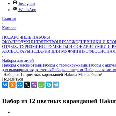
Instagram
WhatsApp
Главная
-
Каталог
-
ПОДАРОЧНЫЕ НАБОРЫ
ЭКО-ПРОДУКЦИЯ
ЭЛЕКТРОНИКА
ЕЖЕДНЕВНИКИ И БЛ
ОТДЫХ, ТУРИЗМ
ИНСТРУМЕНТЫ И ФОНАРИ
СУМКИ И Р
АКСЕССУАРЫ
ПОДАРКИ ДЛЯ МУЖЧИН
ПРОФЕССИОНАЛ
-
Наборы для детей
Наборы с блокнотами
Наборы с термокружками
Наборы с аккум
для выращивания, растения
Наборы с пледами
Наборы с книгам
-
Набор из 12 цветных карандашей Hakuna Matata, белый
Поделиться
Набор из 12 цветных карандашей Hakun