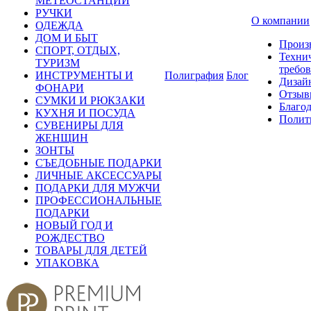
МЕТЕОСТАНЦИИ
РУЧКИ
О компании
ОДЕЖДА
ДОМ И БЫТ
Произ
СПОРТ, ОТДЫХ,
Техни
ТУРИЗМ
требо
ИНСТРУМЕНТЫ И
Полиграфия
Блог
Дизай
ФОНАРИ
Отзыв
СУМКИ И РЮКЗАКИ
Благо
КУХНЯ И ПОСУДА
Полит
СУВЕНИРЫ ДЛЯ
ЖЕНЩИН
ЗОНТЫ
СЪЕДОБНЫЕ ПОДАРКИ
ЛИЧНЫЕ АКСЕССУАРЫ
ПОДАРКИ ДЛЯ МУЖЧИ
ПРОФЕССИОНАЛЬНЫЕ
ПОДАРКИ
НОВЫЙ ГОД И
РОЖДЕСТВО
ТОВАРЫ ДЛЯ ДЕТЕЙ
УПАКОВКА