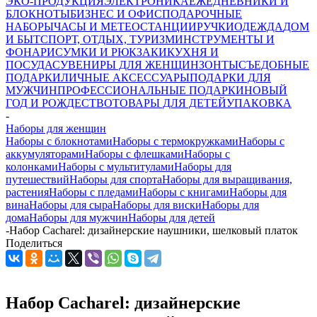
ЭКО-ПРОДУКЦИЯ
ЭЛЕКТРОНИКА
ЕЖЕДНЕВНИКИ И
БЛОКНОТЫ
БИЗНЕС И ОФИС
ПОДАРОЧНЫЕ
НАБОРЫ
ЧАСЫ И МЕТЕОСТАНЦИИ
РУЧКИ
ОДЕЖДА
ДОМ
И БЫТ
СПОРТ, ОТДЫХ, ТУРИЗМ
ИНСТРУМЕНТЫ И
ФОНАРИ
СУМКИ И РЮКЗАКИ
КУХНЯ И
ПОСУДА
СУВЕНИРЫ ДЛЯ ЖЕНЩИН
ЗОНТЫ
СЪЕДОБНЫЕ
ПОДАРКИ
ЛИЧНЫЕ АКСЕССУАРЫ
ПОДАРКИ ДЛЯ
МУЖЧИН
ПРОФЕССИОНАЛЬНЫЕ ПОДАРКИ
НОВЫЙ
ГОД И РОЖДЕСТВО
ТОВАРЫ ДЛЯ ДЕТЕЙ
УПАКОВКА
-
Наборы для женщин
Наборы с блокнотами
Наборы с термокружками
Наборы с
аккумуляторами
Наборы с флешками
Наборы с
колонками
Наборы с мультитулами
Наборы для
путешествий
Наборы для спорта
Наборы для выращивания,
растения
Наборы с пледами
Наборы с книгами
Наборы для
вина
Наборы для сыра
Наборы для виски
Наборы для
дома
Наборы для мужчин
Наборы для детей
-
Набор Cacharel: дизайнерские наушники, шелковый платок
Поделиться
Набор Cacharel: дизайнерские