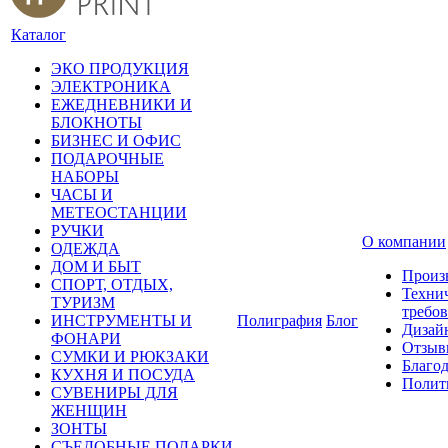
Каталог
ЭКО ПРОДУКЦИЯ
ЭЛЕКТРОНИКА
ЕЖЕДНЕВНИКИ И
БЛОКНОТЫ
БИЗНЕС И ОФИС
ПОДАРОЧНЫЕ
НАБОРЫ
ЧАСЫ И
МЕТЕОСТАНЦИИ
РУЧКИ
О компании
ОДЕЖДА
ДОМ И БЫТ
Произ
СПОРТ, ОТДЫХ,
Техни
ТУРИЗМ
требо
ИНСТРУМЕНТЫ И
Полиграфия
Блог
Дизай
ФОНАРИ
Отзыв
СУМКИ И РЮКЗАКИ
Благо
КУХНЯ И ПОСУДА
Полит
СУВЕНИРЫ ДЛЯ
ЖЕНЩИН
ЗОНТЫ
СЪЕДОБНЫЕ ПОДАРКИ