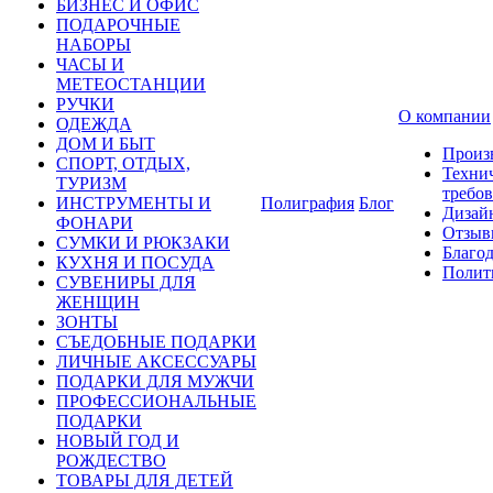
БИЗНЕС И ОФИС
ПОДАРОЧНЫЕ
НАБОРЫ
ЧАСЫ И
МЕТЕОСТАНЦИИ
РУЧКИ
О компании
ОДЕЖДА
ДОМ И БЫТ
Произ
СПОРТ, ОТДЫХ,
Техни
ТУРИЗМ
требо
ИНСТРУМЕНТЫ И
Полиграфия
Блог
Дизай
ФОНАРИ
Отзыв
СУМКИ И РЮКЗАКИ
Благо
КУХНЯ И ПОСУДА
Полит
СУВЕНИРЫ ДЛЯ
ЖЕНЩИН
ЗОНТЫ
СЪЕДОБНЫЕ ПОДАРКИ
ЛИЧНЫЕ АКСЕССУАРЫ
ПОДАРКИ ДЛЯ МУЖЧИ
ПРОФЕССИОНАЛЬНЫЕ
ПОДАРКИ
НОВЫЙ ГОД И
РОЖДЕСТВО
ТОВАРЫ ДЛЯ ДЕТЕЙ