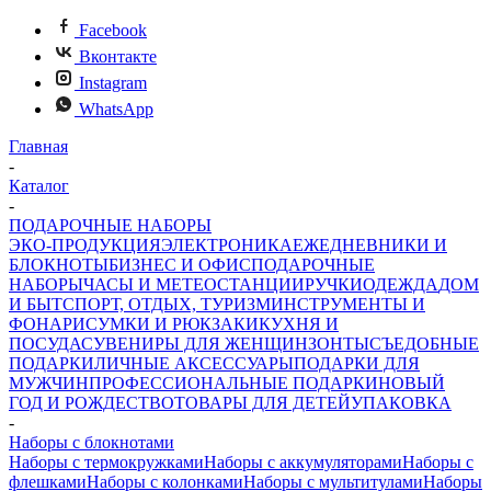
Facebook
Вконтакте
Instagram
WhatsApp
Главная
-
Каталог
-
ПОДАРОЧНЫЕ НАБОРЫ
ЭКО-ПРОДУКЦИЯ
ЭЛЕКТРОНИКА
ЕЖЕДНЕВНИКИ И
БЛОКНОТЫ
БИЗНЕС И ОФИС
ПОДАРОЧНЫЕ
НАБОРЫ
ЧАСЫ И МЕТЕОСТАНЦИИ
РУЧКИ
ОДЕЖДА
ДОМ
И БЫТ
СПОРТ, ОТДЫХ, ТУРИЗМ
ИНСТРУМЕНТЫ И
ФОНАРИ
СУМКИ И РЮКЗАКИ
КУХНЯ И
ПОСУДА
СУВЕНИРЫ ДЛЯ ЖЕНЩИН
ЗОНТЫ
СЪЕДОБНЫЕ
ПОДАРКИ
ЛИЧНЫЕ АКСЕССУАРЫ
ПОДАРКИ ДЛЯ
МУЖЧИН
ПРОФЕССИОНАЛЬНЫЕ ПОДАРКИ
НОВЫЙ
ГОД И РОЖДЕСТВО
ТОВАРЫ ДЛЯ ДЕТЕЙ
УПАКОВКА
-
Наборы с блокнотами
Наборы с термокружками
Наборы с аккумуляторами
Наборы с
флешками
Наборы с колонками
Наборы с мультитулами
Наборы