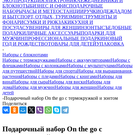
ЭКО-ПРОДУКЦИЯ
ЭЛЕКТРОНИКА
ЕЖЕДНЕВНИКИ И
БЛОКНОТЫ
БИЗНЕС И ОФИС
ПОДАРОЧНЫЕ
НАБОРЫ
ЧАСЫ И МЕТЕОСТАНЦИИ
РУЧКИ
ОДЕЖДА
ДОМ
И БЫТ
СПОРТ, ОТДЫХ, ТУРИЗМ
ИНСТРУМЕНТЫ И
ФОНАРИ
СУМКИ И РЮКЗАКИ
КУХНЯ И
ПОСУДА
СУВЕНИРЫ ДЛЯ ЖЕНЩИН
ЗОНТЫ
СЪЕДОБНЫЕ
ПОДАРКИ
ЛИЧНЫЕ АКСЕССУАРЫ
ПОДАРКИ ДЛЯ
МУЖЧИН
ПРОФЕССИОНАЛЬНЫЕ ПОДАРКИ
НОВЫЙ
ГОД И РОЖДЕСТВО
ТОВАРЫ ДЛЯ ДЕТЕЙ
УПАКОВКА
-
Наборы с блокнотами
Наборы с термокружками
Наборы с аккумуляторами
Наборы с
флешками
Наборы с колонками
Наборы с мультитулами
Наборы
для путешествий
Наборы для спорта
Наборы для выращивания,
растения
Наборы с пледами
Наборы с книгами
Наборы для
вина
Наборы для сыра
Наборы для виски
Наборы для
дома
Наборы для мужчин
Наборы для женщин
Наборы для
детей
-
Подарочный набор On the go с термокружкой и зонтом
Поделиться
Подарочный набор On the go с