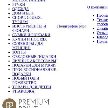
МЕТЕОСТАНЦИИ
РУЧКИ
О компании
ОДЕЖДА
ДОМ И БЫТ
Произ
СПОРТ, ОТДЫХ,
Техни
ТУРИЗМ
требо
ИНСТРУМЕНТЫ И
Полиграфия
Блог
Дизай
ФОНАРИ
Отзыв
СУМКИ И РЮКЗАКИ
Благо
КУХНЯ И ПОСУДА
Полит
СУВЕНИРЫ ДЛЯ
ЖЕНЩИН
ЗОНТЫ
СЪЕДОБНЫЕ ПОДАРКИ
ЛИЧНЫЕ АКСЕССУАРЫ
ПОДАРКИ ДЛЯ МУЖЧИ
ПРОФЕССИОНАЛЬНЫЕ
ПОДАРКИ
НОВЫЙ ГОД И
РОЖДЕСТВО
ТОВАРЫ ДЛЯ ДЕТЕЙ
УПАКОВКА