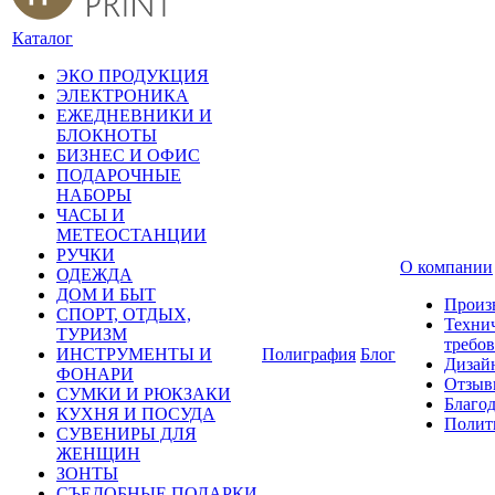
Каталог
ЭКО ПРОДУКЦИЯ
ЭЛЕКТРОНИКА
ЕЖЕДНЕВНИКИ И
БЛОКНОТЫ
БИЗНЕС И ОФИС
ПОДАРОЧНЫЕ
НАБОРЫ
ЧАСЫ И
МЕТЕОСТАНЦИИ
РУЧКИ
О компании
ОДЕЖДА
ДОМ И БЫТ
Произ
СПОРТ, ОТДЫХ,
Техни
ТУРИЗМ
требо
ИНСТРУМЕНТЫ И
Полиграфия
Блог
Дизай
ФОНАРИ
Отзыв
СУМКИ И РЮКЗАКИ
Благо
КУХНЯ И ПОСУДА
Полит
СУВЕНИРЫ ДЛЯ
ЖЕНЩИН
ЗОНТЫ
СЪЕДОБНЫЕ ПОДАРКИ