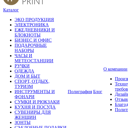
Каталог
ЭКО ПРОДУКЦИЯ
ЭЛЕКТРОНИКА
ЕЖЕДНЕВНИКИ И
БЛОКНОТЫ
БИЗНЕС И ОФИС
ПОДАРОЧНЫЕ
НАБОРЫ
ЧАСЫ И
МЕТЕОСТАНЦИИ
РУЧКИ
О компании
ОДЕЖДА
ДОМ И БЫТ
Произ
СПОРТ, ОТДЫХ,
Техни
ТУРИЗМ
требо
ИНСТРУМЕНТЫ И
Полиграфия
Блог
Дизай
ФОНАРИ
Отзыв
СУМКИ И РЮКЗАКИ
Благо
КУХНЯ И ПОСУДА
Полит
СУВЕНИРЫ ДЛЯ
ЖЕНЩИН
ЗОНТЫ
СЪЕДОБНЫЕ ПОДАРКИ