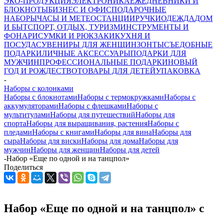
ЭКО-ПРОДУКЦИЯ
ЭЛЕКТРОНИКА
ЕЖЕДНЕВНИКИ И
БЛОКНОТЫ
БИЗНЕС И ОФИС
ПОДАРОЧНЫЕ
НАБОРЫ
ЧАСЫ И МЕТЕОСТАНЦИИ
РУЧКИ
ОДЕЖДА
ДОМ
И БЫТ
СПОРТ, ОТДЫХ, ТУРИЗМ
ИНСТРУМЕНТЫ И
ФОНАРИ
СУМКИ И РЮКЗАКИ
КУХНЯ И
ПОСУДА
СУВЕНИРЫ ДЛЯ ЖЕНЩИН
ЗОНТЫ
СЪЕДОБНЫЕ
ПОДАРКИ
ЛИЧНЫЕ АКСЕССУАРЫ
ПОДАРКИ ДЛЯ
МУЖЧИН
ПРОФЕССИОНАЛЬНЫЕ ПОДАРКИ
НОВЫЙ
ГОД И РОЖДЕСТВО
ТОВАРЫ ДЛЯ ДЕТЕЙ
УПАКОВКА
-
Наборы с колонками
Наборы с блокнотами
Наборы с термокружками
Наборы с
аккумуляторами
Наборы с флешками
Наборы с
мультитулами
Наборы для путешествий
Наборы для
спорта
Наборы для выращивания, растения
Наборы с
пледами
Наборы с книгами
Наборы для вина
Наборы для
сыра
Наборы для виски
Наборы для дома
Наборы для
мужчин
Наборы для женщин
Наборы для детей
-
Набор «Еще по одной и на танцпол»
Поделиться
Набор «Еще по одной и на танцпол» с