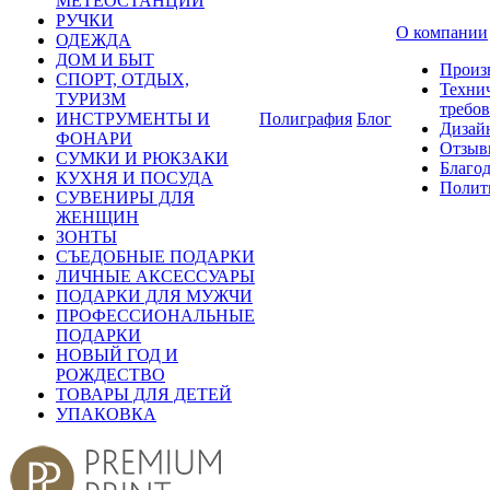
МЕТЕОСТАНЦИИ
РУЧКИ
О компании
ОДЕЖДА
ДОМ И БЫТ
Произ
СПОРТ, ОТДЫХ,
Техни
ТУРИЗМ
требо
ИНСТРУМЕНТЫ И
Полиграфия
Блог
Дизай
ФОНАРИ
Отзыв
СУМКИ И РЮКЗАКИ
Благо
КУХНЯ И ПОСУДА
Полит
СУВЕНИРЫ ДЛЯ
ЖЕНЩИН
ЗОНТЫ
СЪЕДОБНЫЕ ПОДАРКИ
ЛИЧНЫЕ АКСЕССУАРЫ
ПОДАРКИ ДЛЯ МУЖЧИ
ПРОФЕССИОНАЛЬНЫЕ
ПОДАРКИ
НОВЫЙ ГОД И
РОЖДЕСТВО
ТОВАРЫ ДЛЯ ДЕТЕЙ
УПАКОВКА