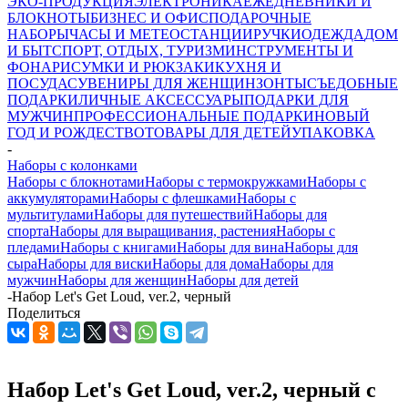
ЭКО-ПРОДУКЦИЯ
ЭЛЕКТРОНИКА
ЕЖЕДНЕВНИКИ И
БЛОКНОТЫ
БИЗНЕС И ОФИС
ПОДАРОЧНЫЕ
НАБОРЫ
ЧАСЫ И МЕТЕОСТАНЦИИ
РУЧКИ
ОДЕЖДА
ДОМ
И БЫТ
СПОРТ, ОТДЫХ, ТУРИЗМ
ИНСТРУМЕНТЫ И
ФОНАРИ
СУМКИ И РЮКЗАКИ
КУХНЯ И
ПОСУДА
СУВЕНИРЫ ДЛЯ ЖЕНЩИН
ЗОНТЫ
СЪЕДОБНЫЕ
ПОДАРКИ
ЛИЧНЫЕ АКСЕССУАРЫ
ПОДАРКИ ДЛЯ
МУЖЧИН
ПРОФЕССИОНАЛЬНЫЕ ПОДАРКИ
НОВЫЙ
ГОД И РОЖДЕСТВО
ТОВАРЫ ДЛЯ ДЕТЕЙ
УПАКОВКА
-
Наборы с колонками
Наборы с блокнотами
Наборы с термокружками
Наборы с
аккумуляторами
Наборы с флешками
Наборы с
мультитулами
Наборы для путешествий
Наборы для
спорта
Наборы для выращивания, растения
Наборы с
пледами
Наборы с книгами
Наборы для вина
Наборы для
сыра
Наборы для виски
Наборы для дома
Наборы для
мужчин
Наборы для женщин
Наборы для детей
-
Набор Let's Get Loud, ver.2, черный
Поделиться
Набор Let's Get Loud, ver.2, черный с