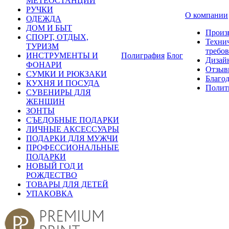
МЕТЕОСТАНЦИИ
РУЧКИ
О компании
ОДЕЖДА
ДОМ И БЫТ
Произ
СПОРТ, ОТДЫХ,
Техни
ТУРИЗМ
требо
ИНСТРУМЕНТЫ И
Полиграфия
Блог
Дизай
ФОНАРИ
Отзыв
СУМКИ И РЮКЗАКИ
Благо
КУХНЯ И ПОСУДА
Полит
СУВЕНИРЫ ДЛЯ
ЖЕНЩИН
ЗОНТЫ
СЪЕДОБНЫЕ ПОДАРКИ
ЛИЧНЫЕ АКСЕССУАРЫ
ПОДАРКИ ДЛЯ МУЖЧИ
ПРОФЕССИОНАЛЬНЫЕ
ПОДАРКИ
НОВЫЙ ГОД И
РОЖДЕСТВО
ТОВАРЫ ДЛЯ ДЕТЕЙ
УПАКОВКА