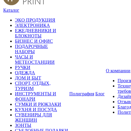
Каталог
ЭКО ПРОДУКЦИЯ
ЭЛЕКТРОНИКА
ЕЖЕДНЕВНИКИ И
БЛОКНОТЫ
БИЗНЕС И ОФИС
ПОДАРОЧНЫЕ
НАБОРЫ
ЧАСЫ И
МЕТЕОСТАНЦИИ
РУЧКИ
О компании
ОДЕЖДА
ДОМ И БЫТ
Произ
СПОРТ, ОТДЫХ,
Техни
ТУРИЗМ
требо
ИНСТРУМЕНТЫ И
Полиграфия
Блог
Дизай
ФОНАРИ
Отзыв
СУМКИ И РЮКЗАКИ
Благо
КУХНЯ И ПОСУДА
Полит
СУВЕНИРЫ ДЛЯ
ЖЕНЩИН
ЗОНТЫ
СЪЕДОБНЫЕ ПОДАРКИ