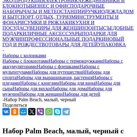
ЭКО-ПРОДУКЦИЯ
ЭЛЕКТРОНИКА
ЕЖЕДНЕВНИКИ И
БЛОКНОТЫ
БИЗНЕС И ОФИС
ПОДАРОЧНЫЕ
НАБОРЫ
ЧАСЫ И МЕТЕОСТАНЦИИ
РУЧКИ
ОДЕЖДА
ДОМ
И БЫТ
СПОРТ, ОТДЫХ, ТУРИЗМ
ИНСТРУМЕНТЫ И
ФОНАРИ
СУМКИ И РЮКЗАКИ
КУХНЯ И
ПОСУДА
СУВЕНИРЫ ДЛЯ ЖЕНЩИН
ЗОНТЫ
СЪЕДОБНЫЕ
ПОДАРКИ
ЛИЧНЫЕ АКСЕССУАРЫ
ПОДАРКИ ДЛЯ
МУЖЧИН
ПРОФЕССИОНАЛЬНЫЕ ПОДАРКИ
НОВЫЙ
ГОД И РОЖДЕСТВО
ТОВАРЫ ДЛЯ ДЕТЕЙ
УПАКОВКА
-
Наборы с колонками
Наборы с блокнотами
Наборы с термокружками
Наборы с
аккумуляторами
Наборы с флешками
Наборы с
мультитулами
Наборы для путешествий
Наборы для
спорта
Наборы для выращивания, растения
Наборы с
пледами
Наборы с книгами
Наборы для вина
Наборы для
сыра
Наборы для виски
Наборы для дома
Наборы для
мужчин
Наборы для женщин
Наборы для детей
-
Набор Palm Beach, малый, черный
Поделиться
Набор Palm Beach, малый, черный с