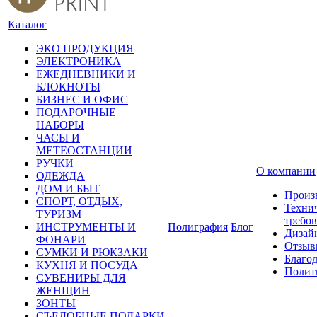
Каталог
ЭКО ПРОДУКЦИЯ
ЭЛЕКТРОНИКА
ЕЖЕДНЕВНИКИ И
БЛОКНОТЫ
БИЗНЕС И ОФИС
ПОДАРОЧНЫЕ
НАБОРЫ
ЧАСЫ И
МЕТЕОСТАНЦИИ
РУЧКИ
О компании
ОДЕЖДА
ДОМ И БЫТ
Произ
СПОРТ, ОТДЫХ,
Техни
ТУРИЗМ
требо
ИНСТРУМЕНТЫ И
Полиграфия
Блог
Дизай
ФОНАРИ
Отзыв
СУМКИ И РЮКЗАКИ
Благо
КУХНЯ И ПОСУДА
Полит
СУВЕНИРЫ ДЛЯ
ЖЕНЩИН
ЗОНТЫ
СЪЕДОБНЫЕ ПОДАРКИ