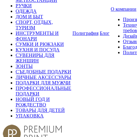
МЕТЕОСТАНЦИИ
РУЧКИ
О компании
ОДЕЖДА
ДОМ И БЫТ
Произ
СПОРТ, ОТДЫХ,
Техни
ТУРИЗМ
требо
ИНСТРУМЕНТЫ И
Полиграфия
Блог
Дизай
ФОНАРИ
Отзыв
СУМКИ И РЮКЗАКИ
Благо
КУХНЯ И ПОСУДА
Полит
СУВЕНИРЫ ДЛЯ
ЖЕНЩИН
ЗОНТЫ
СЪЕДОБНЫЕ ПОДАРКИ
ЛИЧНЫЕ АКСЕССУАРЫ
ПОДАРКИ ДЛЯ МУЖЧИ
ПРОФЕССИОНАЛЬНЫЕ
ПОДАРКИ
НОВЫЙ ГОД И
РОЖДЕСТВО
ТОВАРЫ ДЛЯ ДЕТЕЙ
УПАКОВКА