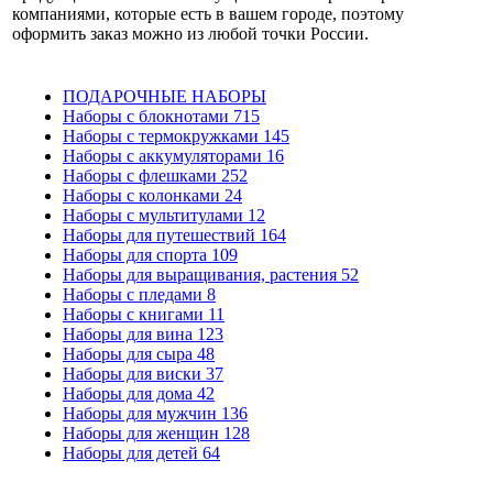
компаниями, которые есть в вашем городе, поэтому
оформить заказ можно из любой точки России.
ПОДАРОЧНЫЕ НАБОРЫ
Наборы с блокнотами
715
Наборы с термокружками
145
Наборы с аккумуляторами
16
Наборы с флешками
252
Наборы с колонками
24
Наборы с мультитулами
12
Наборы для путешествий
164
Наборы для спорта
109
Наборы для выращивания, растения
52
Наборы с пледами
8
Наборы с книгами
11
Наборы для вина
123
Наборы для сыра
48
Наборы для виски
37
Наборы для дома
42
Наборы для мужчин
136
Наборы для женщин
128
Наборы для детей
64