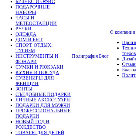
БИЗНЕС И ОФИС
ПОДАРОЧНЫЕ
НАБОРЫ
ЧАСЫ И
МЕТЕОСТАНЦИИ
РУЧКИ
О компании
ОДЕЖДА
ДОМ И БЫТ
Произ
СПОРТ, ОТДЫХ,
Техни
ТУРИЗМ
требо
ИНСТРУМЕНТЫ И
Полиграфия
Блог
Дизай
ФОНАРИ
Отзыв
СУМКИ И РЮКЗАКИ
Благо
КУХНЯ И ПОСУДА
Полит
СУВЕНИРЫ ДЛЯ
ЖЕНЩИН
ЗОНТЫ
СЪЕДОБНЫЕ ПОДАРКИ
ЛИЧНЫЕ АКСЕССУАРЫ
ПОДАРКИ ДЛЯ МУЖЧИ
ПРОФЕССИОНАЛЬНЫЕ
ПОДАРКИ
НОВЫЙ ГОД И
РОЖДЕСТВО
ТОВАРЫ ДЛЯ ДЕТЕЙ