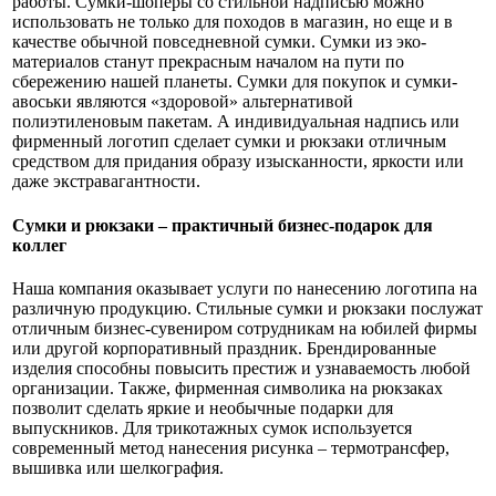
работы. Сумки-шоперы со стильной надписью можно
использовать не только для походов в магазин, но еще и в
качестве обычной повседневной сумки. Сумки из эко-
материалов станут прекрасным началом на пути по
сбережению нашей планеты. Сумки для покупок и сумки-
авоськи являются «здоровой» альтернативой
полиэтиленовым пакетам. А индивидуальная надпись или
фирменный логотип сделает сумки и рюкзаки отличным
средством для придания образу изысканности, яркости или
даже экстравагантности.
Сумки и рюкзаки – практичный бизнес-подарок для
коллег
Наша компания оказывает услуги по нанесению логотипа на
различную продукцию. Стильные сумки и рюкзаки послужат
отличным бизнес-сувениром сотрудникам на юбилей фирмы
или другой корпоративный праздник. Брендированные
изделия способны повысить престиж и узнаваемость любой
организации. Также, фирменная символика на рюкзаках
позволит сделать яркие и необычные подарки для
выпускников. Для трикотажных сумок используется
современный метод нанесения рисунка – термотрансфер,
вышивка или шелкография.