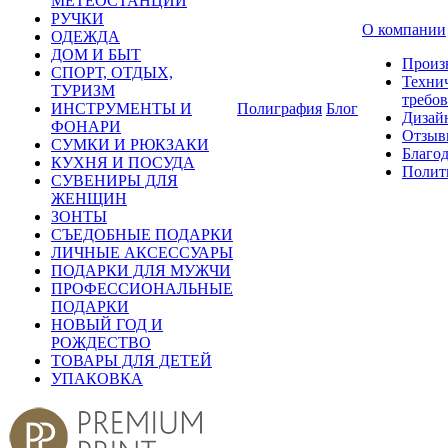
МЕТЕОСТАНЦИИ
РУЧКИ
О компании
ОДЕЖДА
ДОМ И БЫТ
Произ
СПОРТ, ОТДЫХ,
Техни
ТУРИЗМ
требо
ИНСТРУМЕНТЫ И
Полиграфия
Блог
Дизай
ФОНАРИ
Отзыв
СУМКИ И РЮКЗАКИ
Благо
КУХНЯ И ПОСУДА
Полит
СУВЕНИРЫ ДЛЯ
ЖЕНЩИН
ЗОНТЫ
СЪЕДОБНЫЕ ПОДАРКИ
ЛИЧНЫЕ АКСЕССУАРЫ
ПОДАРКИ ДЛЯ МУЖЧИ
ПРОФЕССИОНАЛЬНЫЕ
ПОДАРКИ
НОВЫЙ ГОД И
РОЖДЕСТВО
ТОВАРЫ ДЛЯ ДЕТЕЙ
УПАКОВКА