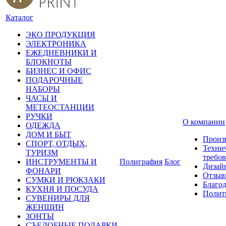
Каталог
ЭКО ПРОДУКЦИЯ
ЭЛЕКТРОНИКА
ЕЖЕДНЕВНИКИ И
БЛОКНОТЫ
БИЗНЕС И ОФИС
ПОДАРОЧНЫЕ
НАБОРЫ
ЧАСЫ И
МЕТЕОСТАНЦИИ
РУЧКИ
О компании
ОДЕЖДА
ДОМ И БЫТ
Произ
СПОРТ, ОТДЫХ,
Техни
ТУРИЗМ
требо
ИНСТРУМЕНТЫ И
Полиграфия
Блог
Дизай
ФОНАРИ
Отзыв
СУМКИ И РЮКЗАКИ
Благо
КУХНЯ И ПОСУДА
Полит
СУВЕНИРЫ ДЛЯ
ЖЕНЩИН
ЗОНТЫ
СЪЕДОБНЫЕ ПОДАРКИ