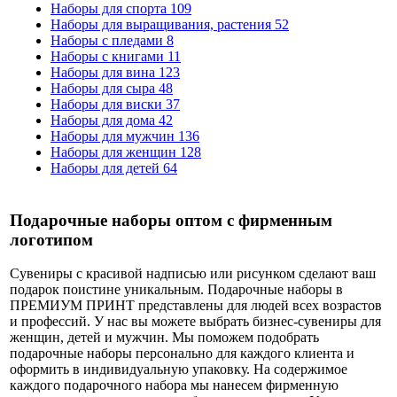
Наборы для спорта
109
Наборы для выращивания, растения
52
Наборы с пледами
8
Наборы с книгами
11
Наборы для вина
123
Наборы для сыра
48
Наборы для виски
37
Наборы для дома
42
Наборы для мужчин
136
Наборы для женщин
128
Наборы для детей
64
Подарочные наборы оптом с фирменным
логотипом
Сувениры с красивой надписью или рисунком сделают ваш
подарок поистине уникальным. Подарочные наборы в
ПРЕМИУМ ПРИНТ представлены для людей всех возрастов
и профессий. У нас вы можете выбрать бизнес-сувениры для
женщин, детей и мужчин. Мы поможем подобрать
подарочные наборы персонально для каждого клиента и
оформить в индивидуальную упаковку. На содержимое
каждого подарочного набора мы нанесем фирменную