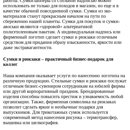
работы. Сумки-шоперы со стильной надписью можно
использовать не только для походов в магазин, но еще и в
качестве обычной повседневной сумки. Сумки из эко-
материалов станут прекрасным началом на пути по
сбережению нашей планеты. Сумки для покупок и сумки-
авоськи являются «здоровой» альтернативой
полиэтиленовым пакетам. А индивидуальная надпись или
фирменный логотип сделает сумки и рюкзаки отличным
средством для придания образу изысканности, яркости или
даже экстравагантности.
Сумки и рюкзаки – практичный бизнес-подарок для
коллег
Наша компания оказывает услуги по нанесению логотипа на
различную продукцию. Стильные сумки и рюкзаки послужат
отличным бизнес-сувениром сотрудникам на юбилей фирмы
или другой корпоративный праздник. Брендированные
изделия способны повысить престиж и узнаваемость любой
организации. Также, фирменная символика на рюкзаках
позволит сделать яркие и необычные подарки для
выпускников. Для трикотажных сумок используется
современный метод нанесения рисунка – термотрансфер,
вышивка или шелкография.