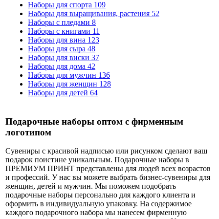
Наборы для спорта
109
Наборы для выращивания, растения
52
Наборы с пледами
8
Наборы с книгами
11
Наборы для вина
123
Наборы для сыра
48
Наборы для виски
37
Наборы для дома
42
Наборы для мужчин
136
Наборы для женщин
128
Наборы для детей
64
Подарочные наборы оптом с фирменным
логотипом
Сувениры с красивой надписью или рисунком сделают ваш
подарок поистине уникальным. Подарочные наборы в
ПРЕМИУМ ПРИНТ представлены для людей всех возрастов
и профессий. У нас вы можете выбрать бизнес-сувениры для
женщин, детей и мужчин. Мы поможем подобрать
подарочные наборы персонально для каждого клиента и
оформить в индивидуальную упаковку. На содержимое
каждого подарочного набора мы нанесем фирменную