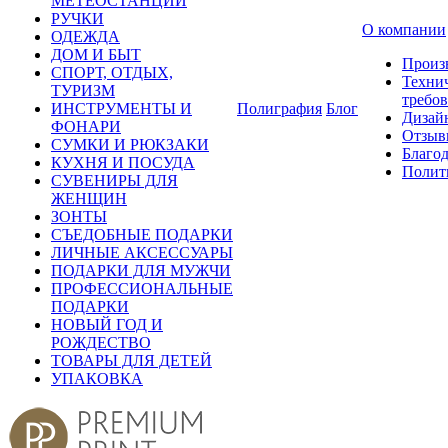
МЕТЕОСТАНЦИИ
РУЧКИ
О компании
ОДЕЖДА
ДОМ И БЫТ
Произ
СПОРТ, ОТДЫХ,
Техни
ТУРИЗМ
требо
ИНСТРУМЕНТЫ И
Полиграфия
Блог
Дизай
ФОНАРИ
Отзыв
СУМКИ И РЮКЗАКИ
Благо
КУХНЯ И ПОСУДА
Полит
СУВЕНИРЫ ДЛЯ
ЖЕНЩИН
ЗОНТЫ
СЪЕДОБНЫЕ ПОДАРКИ
ЛИЧНЫЕ АКСЕССУАРЫ
ПОДАРКИ ДЛЯ МУЖЧИ
ПРОФЕССИОНАЛЬНЫЕ
ПОДАРКИ
НОВЫЙ ГОД И
РОЖДЕСТВО
ТОВАРЫ ДЛЯ ДЕТЕЙ
УПАКОВКА