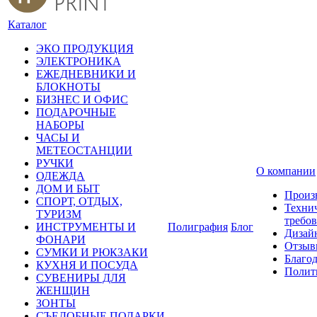
Каталог
ЭКО ПРОДУКЦИЯ
ЭЛЕКТРОНИКА
ЕЖЕДНЕВНИКИ И
БЛОКНОТЫ
БИЗНЕС И ОФИС
ПОДАРОЧНЫЕ
НАБОРЫ
ЧАСЫ И
МЕТЕОСТАНЦИИ
РУЧКИ
О компании
ОДЕЖДА
ДОМ И БЫТ
Произ
СПОРТ, ОТДЫХ,
Техни
ТУРИЗМ
требо
ИНСТРУМЕНТЫ И
Полиграфия
Блог
Дизай
ФОНАРИ
Отзыв
СУМКИ И РЮКЗАКИ
Благо
КУХНЯ И ПОСУДА
Полит
СУВЕНИРЫ ДЛЯ
ЖЕНЩИН
ЗОНТЫ
СЪЕДОБНЫЕ ПОДАРКИ