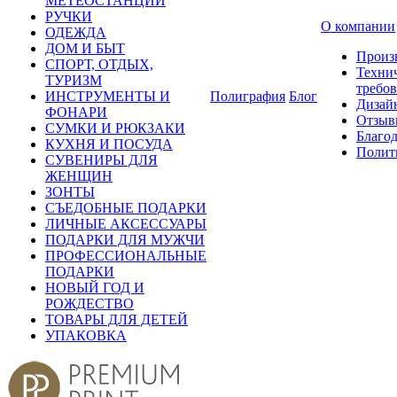
МЕТЕОСТАНЦИИ
РУЧКИ
О компании
ОДЕЖДА
ДОМ И БЫТ
Произ
СПОРТ, ОТДЫХ,
Техни
ТУРИЗМ
требо
ИНСТРУМЕНТЫ И
Полиграфия
Блог
Дизай
ФОНАРИ
Отзыв
СУМКИ И РЮКЗАКИ
Благо
КУХНЯ И ПОСУДА
Полит
СУВЕНИРЫ ДЛЯ
ЖЕНЩИН
ЗОНТЫ
СЪЕДОБНЫЕ ПОДАРКИ
ЛИЧНЫЕ АКСЕССУАРЫ
ПОДАРКИ ДЛЯ МУЖЧИ
ПРОФЕССИОНАЛЬНЫЕ
ПОДАРКИ
НОВЫЙ ГОД И
РОЖДЕСТВО
ТОВАРЫ ДЛЯ ДЕТЕЙ
УПАКОВКА