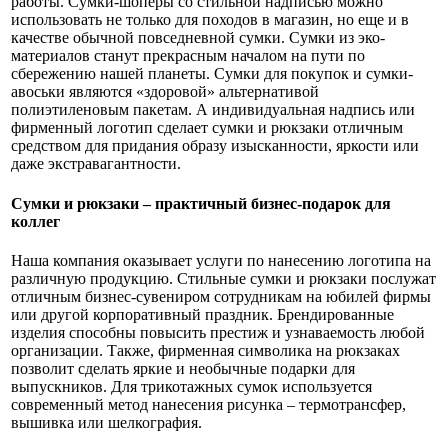
работы. Сумки-шоперы со стильной надписью можно
использовать не только для походов в магазин, но еще и в
качестве обычной повседневной сумки. Сумки из эко-
материалов станут прекрасным началом на пути по
сбережению нашей планеты. Сумки для покупок и сумки-
авоськи являются «здоровой» альтернативой
полиэтиленовым пакетам. А индивидуальная надпись или
фирменный логотип сделает сумки и рюкзаки отличным
средством для придания образу изысканности, яркости или
даже экстравагантности.
Сумки и рюкзаки – практичный бизнес-подарок для
коллег
Наша компания оказывает услуги по нанесению логотипа на
различную продукцию. Стильные сумки и рюкзаки послужат
отличным бизнес-сувениром сотрудникам на юбилей фирмы
или другой корпоративный праздник. Брендированные
изделия способны повысить престиж и узнаваемость любой
организации. Также, фирменная символика на рюкзаках
позволит сделать яркие и необычные подарки для
выпускников. Для трикотажных сумок используется
современный метод нанесения рисунка – термотрансфер,
вышивка или шелкография.