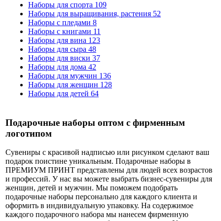
Наборы для спорта
109
Наборы для выращивания, растения
52
Наборы с пледами
8
Наборы с книгами
11
Наборы для вина
123
Наборы для сыра
48
Наборы для виски
37
Наборы для дома
42
Наборы для мужчин
136
Наборы для женщин
128
Наборы для детей
64
Подарочные наборы оптом с фирменным
логотипом
Сувениры с красивой надписью или рисунком сделают ваш
подарок поистине уникальным. Подарочные наборы в
ПРЕМИУМ ПРИНТ представлены для людей всех возрастов
и профессий. У нас вы можете выбрать бизнес-сувениры для
женщин, детей и мужчин. Мы поможем подобрать
подарочные наборы персонально для каждого клиента и
оформить в индивидуальную упаковку. На содержимое
каждого подарочного набора мы нанесем фирменную