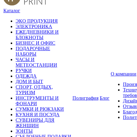
Каталог
ЭКО ПРОДУКЦИЯ
ЭЛЕКТРОНИКА
ЕЖЕДНЕВНИКИ И
БЛОКНОТЫ
БИЗНЕС И ОФИС
ПОДАРОЧНЫЕ
НАБОРЫ
ЧАСЫ И
МЕТЕОСТАНЦИИ
РУЧКИ
О компании
ОДЕЖДА
ДОМ И БЫТ
Произ
СПОРТ, ОТДЫХ,
Техни
ТУРИЗМ
требо
ИНСТРУМЕНТЫ И
Полиграфия
Блог
Дизай
ФОНАРИ
Отзыв
СУМКИ И РЮКЗАКИ
Благо
КУХНЯ И ПОСУДА
Полит
СУВЕНИРЫ ДЛЯ
ЖЕНЩИН
ЗОНТЫ
СЪЕДОБНЫЕ ПОДАРКИ