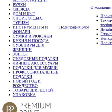
МЕТЕОСТАНЦИИ
РУЧКИ
О компании
ОДЕЖДА
ДОМ И БЫТ
Произ
СПОРТ, ОТДЫХ,
Техни
ТУРИЗМ
требо
ИНСТРУМЕНТЫ И
Полиграфия
Блог
Дизай
ФОНАРИ
Отзыв
СУМКИ И РЮКЗАКИ
Благо
КУХНЯ И ПОСУДА
Полит
СУВЕНИРЫ ДЛЯ
ЖЕНЩИН
ЗОНТЫ
СЪЕДОБНЫЕ ПОДАРКИ
ЛИЧНЫЕ АКСЕССУАРЫ
ПОДАРКИ ДЛЯ МУЖЧИ
ПРОФЕССИОНАЛЬНЫЕ
ПОДАРКИ
НОВЫЙ ГОД И
РОЖДЕСТВО
ТОВАРЫ ДЛЯ ДЕТЕЙ
УПАКОВКА