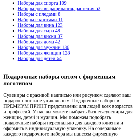
Наборы для спорта
109
Наборы для выращивания, растения
52
Наборы с пледами
8
Наборы с книгами
11
Наборы для вина
123
Наборы для сыра
48
Наборы для виски
37
Наборы для дома
42
Наборы для мужчин
136
Наборы для женщин
128
Наборы для детей
64
Подарочные наборы оптом с фирменным
логотипом
Сувениры с красивой надписью или рисунком сделают ваш
подарок поистине уникальным. Подарочные наборы в
ПРЕМИУМ ПРИНТ представлены для людей всех возрастов
и профессий. У нас вы можете выбрать бизнес-сувениры для
женщин, детей и мужчин. Мы поможем подобрать
подарочные наборы персонально для каждого клиента и
оформить в индивидуальную упаковку. На содержимое
каждого подарочного набора мы нанесем фирменную