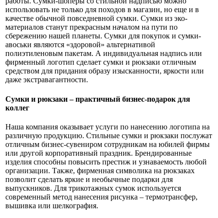
работы. Сумки-шоперы со стильной надписью можно
использовать не только для походов в магазин, но еще и в
качестве обычной повседневной сумки. Сумки из эко-
материалов станут прекрасным началом на пути по
сбережению нашей планеты. Сумки для покупок и сумки-
авоськи являются «здоровой» альтернативой
полиэтиленовым пакетам. А индивидуальная надпись или
фирменный логотип сделает сумки и рюкзаки отличным
средством для придания образу изысканности, яркости или
даже экстравагантности.
Сумки и рюкзаки – практичный бизнес-подарок для
коллег
Наша компания оказывает услуги по нанесению логотипа на
различную продукцию. Стильные сумки и рюкзаки послужат
отличным бизнес-сувениром сотрудникам на юбилей фирмы
или другой корпоративный праздник. Брендированные
изделия способны повысить престиж и узнаваемость любой
организации. Также, фирменная символика на рюкзаках
позволит сделать яркие и необычные подарки для
выпускников. Для трикотажных сумок используется
современный метод нанесения рисунка – термотрансфер,
вышивка или шелкография.