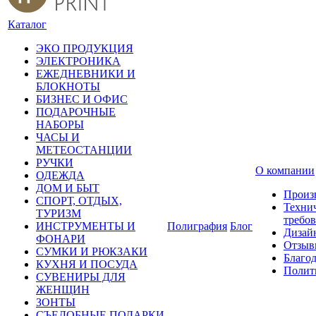
Каталог
ЭКО ПРОДУКЦИЯ
ЭЛЕКТРОНИКА
ЕЖЕДНЕВНИКИ И
БЛОКНОТЫ
БИЗНЕС И ОФИС
ПОДАРОЧНЫЕ
НАБОРЫ
ЧАСЫ И
МЕТЕОСТАНЦИИ
РУЧКИ
О компании
ОДЕЖДА
ДОМ И БЫТ
Произ
СПОРТ, ОТДЫХ,
Техни
ТУРИЗМ
требо
ИНСТРУМЕНТЫ И
Полиграфия
Блог
Дизай
ФОНАРИ
Отзыв
СУМКИ И РЮКЗАКИ
Благо
КУХНЯ И ПОСУДА
Полит
СУВЕНИРЫ ДЛЯ
ЖЕНЩИН
ЗОНТЫ
СЪЕДОБНЫЕ ПОДАРКИ