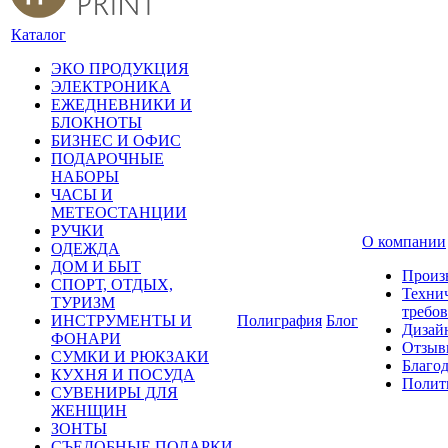
Каталог
ЭКО ПРОДУКЦИЯ
ЭЛЕКТРОНИКА
ЕЖЕДНЕВНИКИ И
БЛОКНОТЫ
БИЗНЕС И ОФИС
ПОДАРОЧНЫЕ
НАБОРЫ
ЧАСЫ И
МЕТЕОСТАНЦИИ
РУЧКИ
О компании
ОДЕЖДА
ДОМ И БЫТ
Произ
СПОРТ, ОТДЫХ,
Техни
ТУРИЗМ
требо
ИНСТРУМЕНТЫ И
Полиграфия
Блог
Дизай
ФОНАРИ
Отзыв
СУМКИ И РЮКЗАКИ
Благо
КУХНЯ И ПОСУДА
Полит
СУВЕНИРЫ ДЛЯ
ЖЕНЩИН
ЗОНТЫ
СЪЕДОБНЫЕ ПОДАРКИ