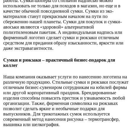
работы. Сумки-шоперы со стильной надписью можно
использовать не только для походов в магазин, но еще и в
качестве обычной повседневной сумки. Сумки из эко-
материалов станут прекрасным началом на пути по
сбережению нашей планеты. Сумки для покупок и сумки-
авоськи являются «здоровой» альтернативой
полиэтиленовым пакетам. А индивидуальная надпись или
фирменный логотип сделает сумки и рюкзаки отличным
средством для придания образу изысканности, яркости или
даже экстравагантности.
Сумки и рюкзаки – практичный бизнес-подарок для
коллег
Наша компания оказывает услуги по нанесению логотипа на
различную продукцию. Стильные сумки и рюкзаки послужат
отличным бизнес-сувениром сотрудникам на юбилей фирмы
или другой корпоративный праздник. Брендированные
изделия способны повысить престиж и узнаваемость любой
организации. Также, фирменная символика на рюкзаках
позволит сделать яркие и необычные подарки для
выпускников. Для трикотажных сумок используется
современный метод нанесения рисунка – термотрансфер,
вышивка или шелкография.