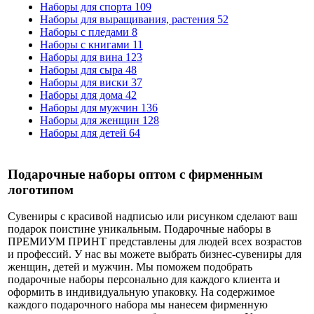
Наборы для спорта
109
Наборы для выращивания, растения
52
Наборы с пледами
8
Наборы с книгами
11
Наборы для вина
123
Наборы для сыра
48
Наборы для виски
37
Наборы для дома
42
Наборы для мужчин
136
Наборы для женщин
128
Наборы для детей
64
Подарочные наборы оптом с фирменным
логотипом
Сувениры с красивой надписью или рисунком сделают ваш
подарок поистине уникальным. Подарочные наборы в
ПРЕМИУМ ПРИНТ представлены для людей всех возрастов
и профессий. У нас вы можете выбрать бизнес-сувениры для
женщин, детей и мужчин. Мы поможем подобрать
подарочные наборы персонально для каждого клиента и
оформить в индивидуальную упаковку. На содержимое
каждого подарочного набора мы нанесем фирменную