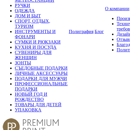
МЕТЕОСТАНЦИИ
РУЧКИ
О компании
ОДЕЖДА
ДОМ И БЫТ
Произ
СПОРТ, ОТДЫХ,
Техни
ТУРИЗМ
требо
ИНСТРУМЕНТЫ И
Полиграфия
Блог
Дизай
ФОНАРИ
Отзыв
СУМКИ И РЮКЗАКИ
Благо
КУХНЯ И ПОСУДА
Полит
СУВЕНИРЫ ДЛЯ
ЖЕНЩИН
ЗОНТЫ
СЪЕДОБНЫЕ ПОДАРКИ
ЛИЧНЫЕ АКСЕССУАРЫ
ПОДАРКИ ДЛЯ МУЖЧИ
ПРОФЕССИОНАЛЬНЫЕ
ПОДАРКИ
НОВЫЙ ГОД И
РОЖДЕСТВО
ТОВАРЫ ДЛЯ ДЕТЕЙ
УПАКОВКА