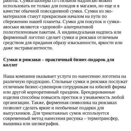
работы. Сумки-шоперы со стильной надписью можно
использовать не только для походов в магазин, но еще и в
качестве обычной повседневной сумки. Сумки из эко-
материалов станут прекрасным началом на пути по
сбережению нашей планеты. Сумки для покупок и сумки-
авоськи являются «здоровой» альтернативой
полиэтиленовым пакетам. А индивидуальная надпись или
фирменный логотип сделает сумки и рюкзаки отличным
средством для придания образу изысканности, яркости или
даже экстравагантности.
Сумки и рюкзаки – практичный бизнес-подарок для
коллег
Наша компания оказывает услуги по нанесению логотипа на
различную продукцию. Стильные сумки и рюкзаки послужат
отличным бизнес-сувениром сотрудникам на юбилей фирмы
или другой корпоративный праздник. Брендированные
изделия способны повысить престиж и узнаваемость любой
организации. Также, фирменная символика на рюкзаках
позволит сделать яркие и необычные подарки для
выпускников. Для трикотажных сумок используется
современный метод нанесения рисунка – термотрансфер,
вышивка или шелкография.