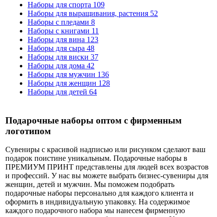
Наборы для спорта
109
Наборы для выращивания, растения
52
Наборы с пледами
8
Наборы с книгами
11
Наборы для вина
123
Наборы для сыра
48
Наборы для виски
37
Наборы для дома
42
Наборы для мужчин
136
Наборы для женщин
128
Наборы для детей
64
Подарочные наборы оптом с фирменным
логотипом
Сувениры с красивой надписью или рисунком сделают ваш
подарок поистине уникальным. Подарочные наборы в
ПРЕМИУМ ПРИНТ представлены для людей всех возрастов
и профессий. У нас вы можете выбрать бизнес-сувениры для
женщин, детей и мужчин. Мы поможем подобрать
подарочные наборы персонально для каждого клиента и
оформить в индивидуальную упаковку. На содержимое
каждого подарочного набора мы нанесем фирменную