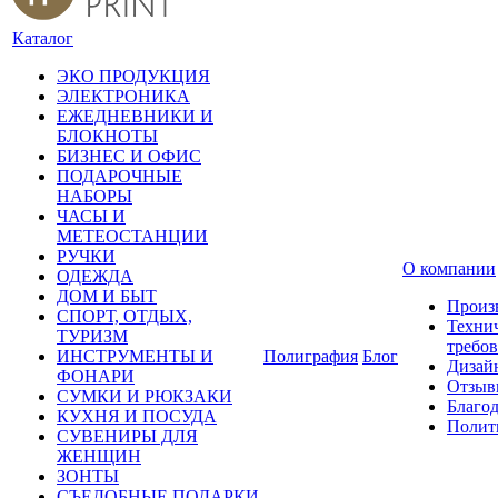
Каталог
ЭКО ПРОДУКЦИЯ
ЭЛЕКТРОНИКА
ЕЖЕДНЕВНИКИ И
БЛОКНОТЫ
БИЗНЕС И ОФИС
ПОДАРОЧНЫЕ
НАБОРЫ
ЧАСЫ И
МЕТЕОСТАНЦИИ
РУЧКИ
О компании
ОДЕЖДА
ДОМ И БЫТ
Произ
СПОРТ, ОТДЫХ,
Техни
ТУРИЗМ
требо
ИНСТРУМЕНТЫ И
Полиграфия
Блог
Дизай
ФОНАРИ
Отзыв
СУМКИ И РЮКЗАКИ
Благо
КУХНЯ И ПОСУДА
Полит
СУВЕНИРЫ ДЛЯ
ЖЕНЩИН
ЗОНТЫ
СЪЕДОБНЫЕ ПОДАРКИ