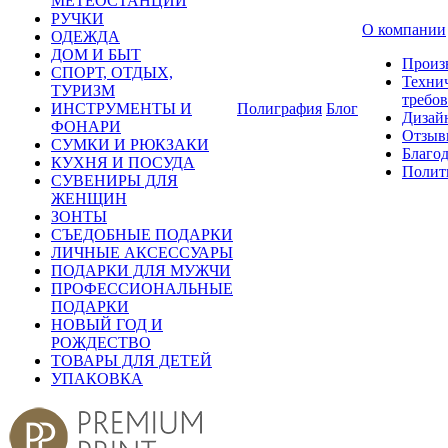
МЕТЕОСТАНЦИИ
РУЧКИ
О компании
ОДЕЖДА
ДОМ И БЫТ
Произ
СПОРТ, ОТДЫХ,
Техни
ТУРИЗМ
требо
ИНСТРУМЕНТЫ И
Полиграфия
Блог
Дизай
ФОНАРИ
Отзыв
СУМКИ И РЮКЗАКИ
Благо
КУХНЯ И ПОСУДА
Полит
СУВЕНИРЫ ДЛЯ
ЖЕНЩИН
ЗОНТЫ
СЪЕДОБНЫЕ ПОДАРКИ
ЛИЧНЫЕ АКСЕССУАРЫ
ПОДАРКИ ДЛЯ МУЖЧИ
ПРОФЕССИОНАЛЬНЫЕ
ПОДАРКИ
НОВЫЙ ГОД И
РОЖДЕСТВО
ТОВАРЫ ДЛЯ ДЕТЕЙ
УПАКОВКА