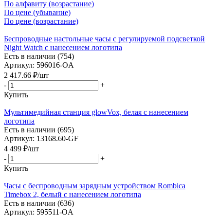
По алфавиту (возрастание)
По цене (убывание)
По цене (возрастание)
Беспроводные настольные часы с регулируемой подсветкой
Night Watch с нанесением логотипа
Есть в наличии (754)
Артикул: 596016-OA
2 417.66
₽
/шт
-
+
Купить
Мультимедийная станция glowVox, белая с нанесением
логотипа
Есть в наличии (695)
Артикул: 13168.60-GF
4 499
₽
/шт
-
+
Купить
Часы с беспроводным зарядным устройством Rombica
Timebox 2, белый с нанесением логотипа
Есть в наличии (636)
Артикул: 595511-OA