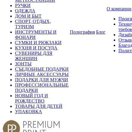
МЕТЕОСТАНЦИИ
РУЧКИ
О компании
ОДЕЖДА
ДОМ И БЫТ
Произ
СПОРТ, ОТДЫХ,
Техни
ТУРИЗМ
требо
ИНСТРУМЕНТЫ И
Полиграфия
Блог
Дизай
ФОНАРИ
Отзыв
СУМКИ И РЮКЗАКИ
Благо
КУХНЯ И ПОСУДА
Полит
СУВЕНИРЫ ДЛЯ
ЖЕНЩИН
ЗОНТЫ
СЪЕДОБНЫЕ ПОДАРКИ
ЛИЧНЫЕ АКСЕССУАРЫ
ПОДАРКИ ДЛЯ МУЖЧИ
ПРОФЕССИОНАЛЬНЫЕ
ПОДАРКИ
НОВЫЙ ГОД И
РОЖДЕСТВО
ТОВАРЫ ДЛЯ ДЕТЕЙ
УПАКОВКА