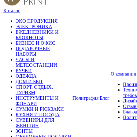
Каталог
ЭКО ПРОДУКЦИЯ
ЭЛЕКТРОНИКА
ЕЖЕДНЕВНИКИ И
БЛОКНОТЫ
БИЗНЕС И ОФИС
ПОДАРОЧНЫЕ
НАБОРЫ
ЧАСЫ И
МЕТЕОСТАНЦИИ
РУЧКИ
О компании
ОДЕЖДА
ДОМ И БЫТ
Произ
СПОРТ, ОТДЫХ,
Техни
ТУРИЗМ
требо
ИНСТРУМЕНТЫ И
Полиграфия
Блог
Дизай
ФОНАРИ
Отзыв
СУМКИ И РЮКЗАКИ
Благо
КУХНЯ И ПОСУДА
Полит
СУВЕНИРЫ ДЛЯ
ЖЕНЩИН
ЗОНТЫ
СЪЕДОБНЫЕ ПОДАРКИ