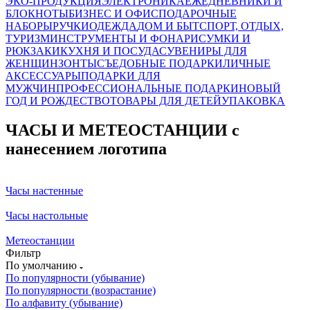
ЭКО-ПРОДУКЦИЯ
ЭЛЕКТРОНИКА
ЕЖЕДНЕВНИКИ И
БЛОКНОТЫ
БИЗНЕС И ОФИС
ПОДАРОЧНЫЕ
НАБОРЫ
РУЧКИ
ОДЕЖДА
ДОМ И БЫТ
СПОРТ, ОТДЫХ,
ТУРИЗМ
ИНСТРУМЕНТЫ И ФОНАРИ
СУМКИ И
РЮКЗАКИ
КУХНЯ И ПОСУДА
СУВЕНИРЫ ДЛЯ
ЖЕНЩИН
ЗОНТЫ
СЪЕДОБНЫЕ ПОДАРКИ
ЛИЧНЫЕ
АКСЕССУАРЫ
ПОДАРКИ ДЛЯ
МУЖЧИН
ПРОФЕССИОНАЛЬНЫЕ ПОДАРКИ
НОВЫЙ
ГОД И РОЖДЕСТВО
ТОВАРЫ ДЛЯ ДЕТЕЙ
УПАКОВКА
ЧАСЫ И МЕТЕОСТАНЦИИ с
нанесением логотипа
Часы настенные
Часы настольные
Метеостанции
Фильтр
По умолчанию
По популярности (убывание)
По популярности (возрастание)
По алфавиту (убывание)