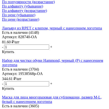
По популярности (возрастание)
По алфавиту (убывание)
По алфавиту (возрастание)
По цене (убывание)
По цене (возрастание)
Ланъярд из RPET с клипом, черный с нанесением логотипа
Есть в наличии (4148)
Артикул: 828740-OA
81.60
₽
/шт
-
+
Купить
Набор для чистки обуви Hammond, черный (Р) с нанесением
логотипа
Есть в наличии (3704)
Артикул: 19538568p-OA
344.61
₽
/шт
-
+
Купить
Маска для лица многоразовая для сублимации, размер M-L,
белый с нанесением логотипа
Есть в наличии (3605)