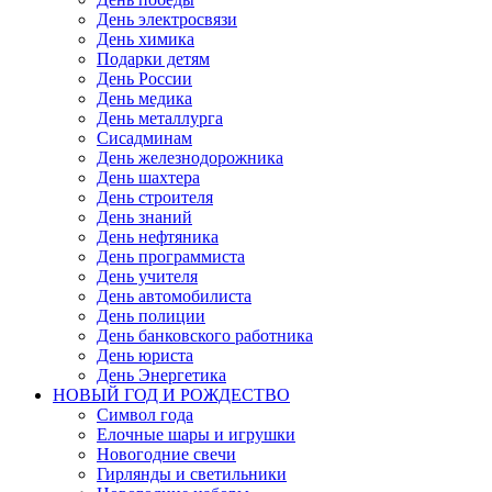
День электросвязи
День химика
Подарки детям
День России
День медика
День металлурга
Сисадминам
День железнодорожника
День шахтера
День строителя
День знаний
День нефтяника
День программиста
День учителя
День автомобилиста
День полиции
День банковского работника
День юриста
День Энергетика
НОВЫЙ ГОД И РОЖДЕСТВО
Символ года
Елочные шары и игрушки
Новогодние свечи
Гирлянды и светильники