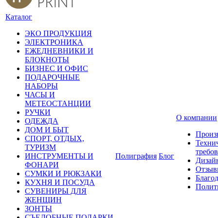
Каталог
ЭКО ПРОДУКЦИЯ
ЭЛЕКТРОНИКА
ЕЖЕДНЕВНИКИ И
БЛОКНОТЫ
БИЗНЕС И ОФИС
ПОДАРОЧНЫЕ
НАБОРЫ
ЧАСЫ И
МЕТЕОСТАНЦИИ
РУЧКИ
О компании
ОДЕЖДА
ДОМ И БЫТ
Произ
СПОРТ, ОТДЫХ,
Техни
ТУРИЗМ
требо
ИНСТРУМЕНТЫ И
Полиграфия
Блог
Дизай
ФОНАРИ
Отзыв
СУМКИ И РЮКЗАКИ
Благо
КУХНЯ И ПОСУДА
Полит
СУВЕНИРЫ ДЛЯ
ЖЕНЩИН
ЗОНТЫ
СЪЕДОБНЫЕ ПОДАРКИ