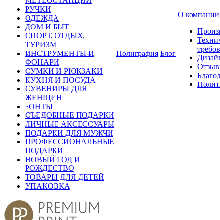
МЕТЕОСТАНЦИИ
РУЧКИ
О компании
ОДЕЖДА
ДОМ И БЫТ
Произ
СПОРТ, ОТДЫХ,
Техни
ТУРИЗМ
требо
ИНСТРУМЕНТЫ И
Полиграфия
Блог
Дизай
ФОНАРИ
Отзыв
СУМКИ И РЮКЗАКИ
Благо
КУХНЯ И ПОСУДА
Полит
СУВЕНИРЫ ДЛЯ
ЖЕНЩИН
ЗОНТЫ
СЪЕДОБНЫЕ ПОДАРКИ
ЛИЧНЫЕ АКСЕССУАРЫ
ПОДАРКИ ДЛЯ МУЖЧИ
ПРОФЕССИОНАЛЬНЫЕ
ПОДАРКИ
НОВЫЙ ГОД И
РОЖДЕСТВО
ТОВАРЫ ДЛЯ ДЕТЕЙ
УПАКОВКА