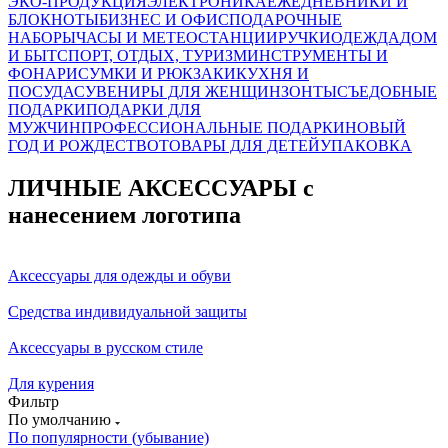
ЭКО-ПРОДУКЦИЯ
ЭЛЕКТРОНИКА
ЕЖЕДНЕВНИКИ И
БЛОКНОТЫ
БИЗНЕС И ОФИС
ПОДАРОЧНЫЕ
НАБОРЫ
ЧАСЫ И МЕТЕОСТАНЦИИ
РУЧКИ
ОДЕЖДА
ДОМ
И БЫТ
СПОРТ, ОТДЫХ, ТУРИЗМ
ИНСТРУМЕНТЫ И
ФОНАРИ
СУМКИ И РЮКЗАКИ
КУХНЯ И
ПОСУДА
СУВЕНИРЫ ДЛЯ ЖЕНЩИН
ЗОНТЫ
СЪЕДОБНЫЕ
ПОДАРКИ
ПОДАРКИ ДЛЯ
МУЖЧИН
ПРОФЕССИОНАЛЬНЫЕ ПОДАРКИ
НОВЫЙ
ГОД И РОЖДЕСТВО
ТОВАРЫ ДЛЯ ДЕТЕЙ
УПАКОВКА
ЛИЧНЫЕ АКСЕССУАРЫ с
нанесением логотипа
Аксессуары для одежды и обуви
Средства индивидуальной защиты
Аксессуары в русском стиле
Для курения
Фильтр
По умолчанию
По популярности (убывание)