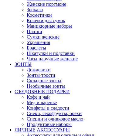
Женские портмоне
Зеркала
Косметички
Крючки для сумок
Маникюрные наборы
Платки
Сумки женские
Украшения
Браслеты
Шкатулки и подставки
Часы наручные женские
ЗОНТЫ
Дождевики
Зонты-трости
Складные зонты
Необычные зонты
СЪЕДОБНЫЕ ПОДАРКИ
Кофе и чай
Мед и варенье
Конфеты и сладости
Снеки, сехофрукты, орехи
Специи и оливковое масло
Продуктовые наборы
ЛИЧНЫЕ АКСЕССУАРЫ
Аксессуары для одежды и обуви