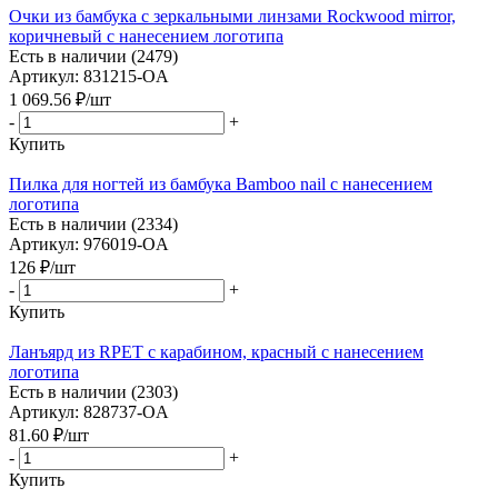
Очки из бамбука с зеркальными линзами Rockwood mirror,
коричневый с нанесением логотипа
Есть в наличии (2479)
Артикул: 831215-OA
1 069.56
₽
/шт
-
+
Купить
Пилка для ногтей из бамбука Bamboo nail с нанесением
логотипа
Есть в наличии (2334)
Артикул: 976019-OA
126
₽
/шт
-
+
Купить
Ланъярд из RPET с карабином, красный с нанесением
логотипа
Есть в наличии (2303)
Артикул: 828737-OA
81.60
₽
/шт
-
+
Купить