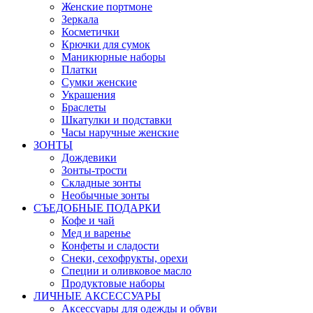
Женские портмоне
Зеркала
Косметички
Крючки для сумок
Маникюрные наборы
Платки
Сумки женские
Украшения
Браслеты
Шкатулки и подставки
Часы наручные женские
ЗОНТЫ
Дождевики
Зонты-трости
Складные зонты
Необычные зонты
СЪЕДОБНЫЕ ПОДАРКИ
Кофе и чай
Мед и варенье
Конфеты и сладости
Снеки, сехофрукты, орехи
Специи и оливковое масло
Продуктовые наборы
ЛИЧНЫЕ АКСЕССУАРЫ
Аксессуары для одежды и обуви