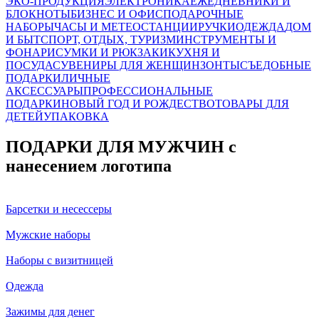
ЭКО-ПРОДУКЦИЯ
ЭЛЕКТРОНИКА
ЕЖЕДНЕВНИКИ И
БЛОКНОТЫ
БИЗНЕС И ОФИС
ПОДАРОЧНЫЕ
НАБОРЫ
ЧАСЫ И МЕТЕОСТАНЦИИ
РУЧКИ
ОДЕЖДА
ДОМ
И БЫТ
СПОРТ, ОТДЫХ, ТУРИЗМ
ИНСТРУМЕНТЫ И
ФОНАРИ
СУМКИ И РЮКЗАКИ
КУХНЯ И
ПОСУДА
СУВЕНИРЫ ДЛЯ ЖЕНЩИН
ЗОНТЫ
СЪЕДОБНЫЕ
ПОДАРКИ
ЛИЧНЫЕ
АКСЕССУАРЫ
ПРОФЕССИОНАЛЬНЫЕ
ПОДАРКИ
НОВЫЙ ГОД И РОЖДЕСТВО
ТОВАРЫ ДЛЯ
ДЕТЕЙ
УПАКОВКА
ПОДАРКИ ДЛЯ МУЖЧИН с
нанесением логотипа
Барсетки и несессеры
Мужские наборы
Наборы с визитницей
Одежда
Зажимы для денег