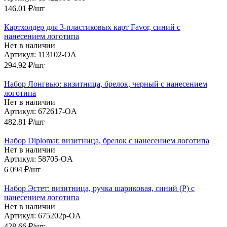
146.01
₽
/шт
Картхолдер для 3-пластиковых карт Favor, синий с
нанесением логотипа
Нет в наличии
Артикул: 113102-OA
294.92
₽
/шт
Набор Лонгвью: визитница, брелок, черный с нанесением
логотипа
Нет в наличии
Артикул: 672617-OA
482.81
₽
/шт
Набор Diplomat: визитница, брелок с нанесением логотипа
Нет в наличии
Артикул: 58705-OA
6 094
₽
/шт
Набор Эстет: визитница, ручка шариковая, синий (Р) с
нанесением логотипа
Нет в наличии
Артикул: 675202р-OA
428.66
₽
/шт