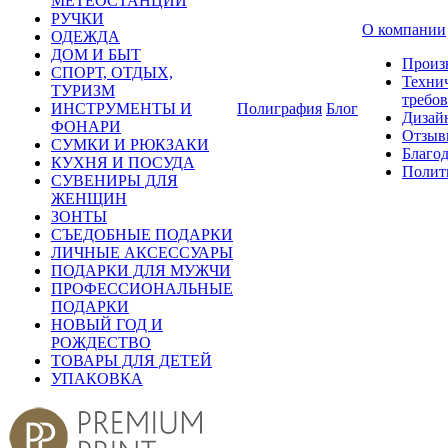
МЕТЕОСТАНЦИИ
РУЧКИ
О компании
ОДЕЖДА
ДОМ И БЫТ
Произ
СПОРТ, ОТДЫХ,
Техни
ТУРИЗМ
требо
ИНСТРУМЕНТЫ И
Полиграфия
Блог
Дизай
ФОНАРИ
Отзыв
СУМКИ И РЮКЗАКИ
Благо
КУХНЯ И ПОСУДА
Полит
СУВЕНИРЫ ДЛЯ
ЖЕНЩИН
ЗОНТЫ
СЪЕДОБНЫЕ ПОДАРКИ
ЛИЧНЫЕ АКСЕССУАРЫ
ПОДАРКИ ДЛЯ МУЖЧИ
ПРОФЕССИОНАЛЬНЫЕ
ПОДАРКИ
НОВЫЙ ГОД И
РОЖДЕСТВО
ТОВАРЫ ДЛЯ ДЕТЕЙ
УПАКОВКА