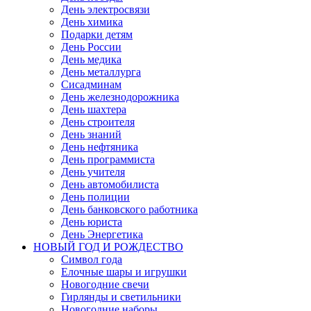
День электросвязи
День химика
Подарки детям
День России
День медика
День металлурга
Сисадминам
День железнодорожника
День шахтера
День строителя
День знаний
День нефтяника
День программиста
День учителя
День автомобилиста
День полиции
День банковского работника
День юриста
День Энергетика
НОВЫЙ ГОД И РОЖДЕСТВО
Символ года
Елочные шары и игрушки
Новогодние свечи
Гирлянды и светильники
Новогодние наборы