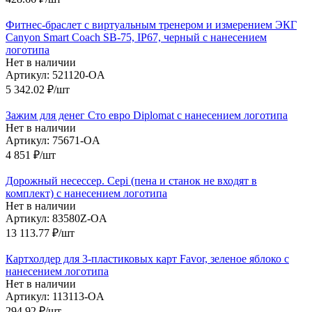
Фитнес-браслет с виртуальным тренером и измерением ЭКГ
Canyon Smart Coach SB-75, IP67, черный с нанесением
логотипа
Нет в наличии
Артикул: 521120-OA
5 342.02
₽
/шт
Зажим для денег Сто евро Diplomat с нанесением логотипа
Нет в наличии
Артикул: 75671-OA
4 851
₽
/шт
Дорожный несессер. Cepi (пена и станок не входят в
комплект) с нанесением логотипа
Нет в наличии
Артикул: 83580Z-OA
13 113.77
₽
/шт
Картхолдер для 3-пластиковых карт Favor, зеленое яблоко с
нанесением логотипа
Нет в наличии
Артикул: 113113-OA
294.92
₽
/шт