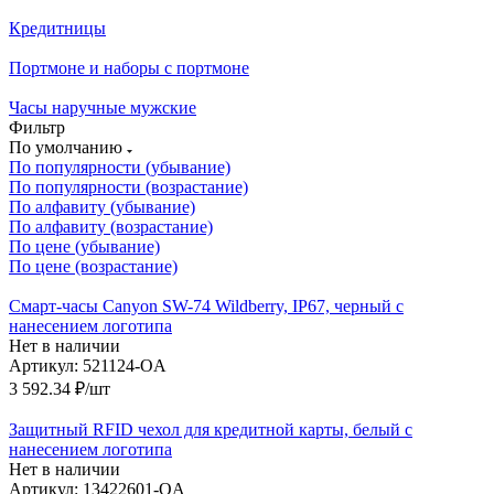
Кредитницы
Портмоне и наборы с портмоне
Часы наручные мужские
Фильтр
По умолчанию
По популярности (убывание)
По популярности (возрастание)
По алфавиту (убывание)
По алфавиту (возрастание)
По цене (убывание)
По цене (возрастание)
Смарт-часы Canyon SW-74 Wildberry, IP67, черный с
нанесением логотипа
Нет в наличии
Артикул: 521124-OA
3 592.34
₽
/шт
Защитный RFID чехол для кредитной карты, белый с
нанесением логотипа
Нет в наличии
Артикул: 13422601-OA