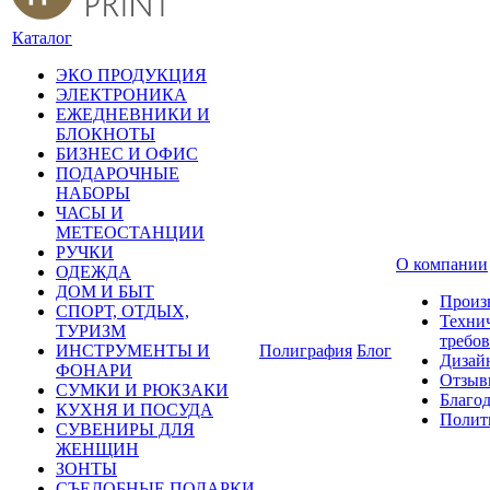
Каталог
ЭКО ПРОДУКЦИЯ
ЭЛЕКТРОНИКА
ЕЖЕДНЕВНИКИ И
БЛОКНОТЫ
БИЗНЕС И ОФИС
ПОДАРОЧНЫЕ
НАБОРЫ
ЧАСЫ И
МЕТЕОСТАНЦИИ
РУЧКИ
О компании
ОДЕЖДА
ДОМ И БЫТ
Произ
СПОРТ, ОТДЫХ,
Техни
ТУРИЗМ
требо
ИНСТРУМЕНТЫ И
Полиграфия
Блог
Дизай
ФОНАРИ
Отзыв
СУМКИ И РЮКЗАКИ
Благо
КУХНЯ И ПОСУДА
Полит
СУВЕНИРЫ ДЛЯ
ЖЕНЩИН
ЗОНТЫ
СЪЕДОБНЫЕ ПОДАРКИ