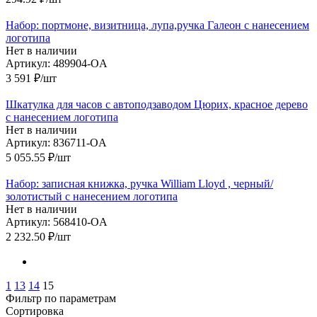
Набор: портмоне, визитница, лупа,ручка Галеон с нанесением
логотипа
Нет в наличии
Артикул: 489904-OA
3 591
₽
/шт
Шкатулка для часов с автоподзаводом Цюрих, красное дерево
с нанесением логотипа
Нет в наличии
Артикул: 836711-OA
5 055.55
₽
/шт
Набор: записная книжка, ручка William Lloyd , черный/
золотистый с нанесением логотипа
Нет в наличии
Артикул: 568410-OA
2 232.50
₽
/шт
1
13
14
15
Фильтр по параметрам
Сортировка