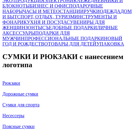
ЭКО-ПРОДУКЦИЯ
ЭЛЕКТРОНИКА
ЕЖЕДНЕВНИКИ И
БЛОКНОТЫ
БИЗНЕС И ОФИС
ПОДАРОЧНЫЕ
НАБОРЫ
ЧАСЫ И МЕТЕОСТАНЦИИ
РУЧКИ
ОДЕЖДА
ДОМ
И БЫТ
СПОРТ, ОТДЫХ, ТУРИЗМ
ИНСТРУМЕНТЫ И
ФОНАРИ
КУХНЯ И ПОСУДА
СУВЕНИРЫ ДЛЯ
ЖЕНЩИН
ЗОНТЫ
СЪЕДОБНЫЕ ПОДАРКИ
ЛИЧНЫЕ
АКСЕССУАРЫ
ПОДАРКИ ДЛЯ
МУЖЧИН
ПРОФЕССИОНАЛЬНЫЕ ПОДАРКИ
НОВЫЙ
ГОД И РОЖДЕСТВО
ТОВАРЫ ДЛЯ ДЕТЕЙ
УПАКОВКА
СУМКИ И РЮКЗАКИ с нанесением
логотипа
Рюкзаки
Дорожные сумки
Сумки для спорта
Несессеры
Поясные сумки