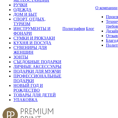
МЕТЕОСТАНЦИИ
РУЧКИ
О компании
ОДЕЖДА
ДОМ И БЫТ
Произ
СПОРТ, ОТДЫХ,
Техни
ТУРИЗМ
требо
ИНСТРУМЕНТЫ И
Полиграфия
Блог
Дизай
ФОНАРИ
Отзыв
СУМКИ И РЮКЗАКИ
Благо
КУХНЯ И ПОСУДА
Полит
СУВЕНИРЫ ДЛЯ
ЖЕНЩИН
ЗОНТЫ
СЪЕДОБНЫЕ ПОДАРКИ
ЛИЧНЫЕ АКСЕССУАРЫ
ПОДАРКИ ДЛЯ МУЖЧИ
ПРОФЕССИОНАЛЬНЫЕ
ПОДАРКИ
НОВЫЙ ГОД И
РОЖДЕСТВО
ТОВАРЫ ДЛЯ ДЕТЕЙ
УПАКОВКА