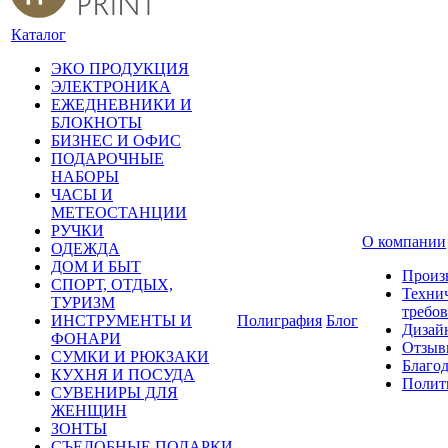
Каталог
ЭКО ПРОДУКЦИЯ
ЭЛЕКТРОНИКА
ЕЖЕДНЕВНИКИ И
БЛОКНОТЫ
БИЗНЕС И ОФИС
ПОДАРОЧНЫЕ
НАБОРЫ
ЧАСЫ И
МЕТЕОСТАНЦИИ
РУЧКИ
О компании
ОДЕЖДА
ДОМ И БЫТ
Произ
СПОРТ, ОТДЫХ,
Техни
ТУРИЗМ
требо
ИНСТРУМЕНТЫ И
Полиграфия
Блог
Дизай
ФОНАРИ
Отзыв
СУМКИ И РЮКЗАКИ
Благо
КУХНЯ И ПОСУДА
Полит
СУВЕНИРЫ ДЛЯ
ЖЕНЩИН
ЗОНТЫ
СЪЕДОБНЫЕ ПОДАРКИ