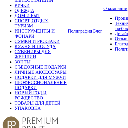
МЕТЕОСТАНЦИИ
РУЧКИ
О компании
ОДЕЖДА
ДОМ И БЫТ
Произ
СПОРТ, ОТДЫХ,
Техни
ТУРИЗМ
требо
ИНСТРУМЕНТЫ И
Полиграфия
Блог
Дизай
ФОНАРИ
Отзыв
СУМКИ И РЮКЗАКИ
Благо
КУХНЯ И ПОСУДА
Полит
СУВЕНИРЫ ДЛЯ
ЖЕНЩИН
ЗОНТЫ
СЪЕДОБНЫЕ ПОДАРКИ
ЛИЧНЫЕ АКСЕССУАРЫ
ПОДАРКИ ДЛЯ МУЖЧИ
ПРОФЕССИОНАЛЬНЫЕ
ПОДАРКИ
НОВЫЙ ГОД И
РОЖДЕСТВО
ТОВАРЫ ДЛЯ ДЕТЕЙ
УПАКОВКА