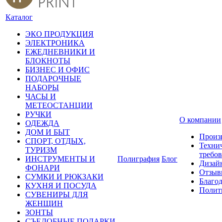
Каталог
ЭКО ПРОДУКЦИЯ
ЭЛЕКТРОНИКА
ЕЖЕДНЕВНИКИ И
БЛОКНОТЫ
БИЗНЕС И ОФИС
ПОДАРОЧНЫЕ
НАБОРЫ
ЧАСЫ И
МЕТЕОСТАНЦИИ
РУЧКИ
О компании
ОДЕЖДА
ДОМ И БЫТ
Произ
СПОРТ, ОТДЫХ,
Техни
ТУРИЗМ
требо
ИНСТРУМЕНТЫ И
Полиграфия
Блог
Дизай
ФОНАРИ
Отзыв
СУМКИ И РЮКЗАКИ
Благо
КУХНЯ И ПОСУДА
Полит
СУВЕНИРЫ ДЛЯ
ЖЕНЩИН
ЗОНТЫ
СЪЕДОБНЫЕ ПОДАРКИ