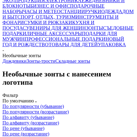
ЭКО-ПРОДУКЦИЯ
ЭЛЕКТРОНИКА
ЕЖЕДНЕВНИКИ И
БЛОКНОТЫ
БИЗНЕС И ОФИС
ПОДАРОЧНЫЕ
НАБОРЫ
ЧАСЫ И МЕТЕОСТАНЦИИ
РУЧКИ
ОДЕЖДА
ДОМ
И БЫТ
СПОРТ, ОТДЫХ, ТУРИЗМ
ИНСТРУМЕНТЫ И
ФОНАРИ
СУМКИ И РЮКЗАКИ
КУХНЯ И
ПОСУДА
СУВЕНИРЫ ДЛЯ ЖЕНЩИН
ЗОНТЫ
СЪЕДОБНЫЕ
ПОДАРКИ
ЛИЧНЫЕ АКСЕССУАРЫ
ПОДАРКИ ДЛЯ
МУЖЧИН
ПРОФЕССИОНАЛЬНЫЕ ПОДАРКИ
НОВЫЙ
ГОД И РОЖДЕСТВО
ТОВАРЫ ДЛЯ ДЕТЕЙ
УПАКОВКА
-
Необычные зонты
Дождевики
Зонты-трости
Складные зонты
Необычные зонты с нанесением
логотипа
Фильтр
По умолчанию
По популярности (убывание)
По популярности (возрастание)
По алфавиту (убывание)
По алфавиту (возрастание)
По цене (убывание)
По цене (возрастание)