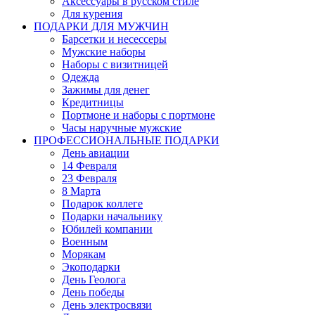
Аксессуары в русском стиле
Для курения
ПОДАРКИ ДЛЯ МУЖЧИН
Барсетки и несессеры
Мужские наборы
Наборы с визитницей
Одежда
Зажимы для денег
Кредитницы
Портмоне и наборы с портмоне
Часы наручные мужские
ПРОФЕССИОНАЛЬНЫЕ ПОДАРКИ
День авиации
14 Февраля
23 Февраля
8 Марта
Подарок коллеге
Подарки начальнику
Юбилей компании
Военным
Морякам
Экоподарки
День Геолога
День победы
День электросвязи