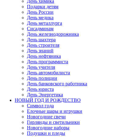
День химика
Подарки детям
День России
День медика
День металлурга
Сисадминам
День железнодорожника
День шахтера
День строителя
День знаний
День нефтяника
День программиста
День учителя
День автомобилиста
День полиции
День банковского работника
День юриста
День Энергетика
НОВЫЙ ГОД И РОЖДЕСТВО
Символ года
Елочные шары и игрушки
Новогодние свечи
Гирлянды и светильники
Новогодние наборы
Подушки и пледы