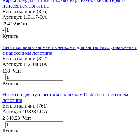
Картхолдер для 3-пластиковых карт Favor, светло-серый с
нанесением логотипа
Есть в наличии (816)
Артикул: 113117-OA
294.92
₽
/шт
-
+
Купить
Вертикальный карман из экокожи для карты Favor, оранжевый
с нанесением логотипа
Есть в наличии (812)
Артикул: 112108-OA
138
₽
/шт
-
+
Купить
Несессер для путешествия с крючком District с нанесением
логотипа
Есть в наличии (761)
Артикул: 938287-OA
2 840.23
₽
/шт
-
+
Купить