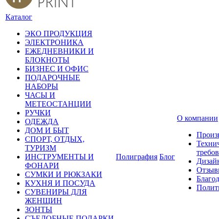
Каталог
ЭКО ПРОДУКЦИЯ
ЭЛЕКТРОНИКА
ЕЖЕДНЕВНИКИ И
БЛОКНОТЫ
БИЗНЕС И ОФИС
ПОДАРОЧНЫЕ
НАБОРЫ
ЧАСЫ И
МЕТЕОСТАНЦИИ
РУЧКИ
О компании
ОДЕЖДА
ДОМ И БЫТ
Произ
СПОРТ, ОТДЫХ,
Техни
ТУРИЗМ
требо
ИНСТРУМЕНТЫ И
Полиграфия
Блог
Дизай
ФОНАРИ
Отзыв
СУМКИ И РЮКЗАКИ
Благо
КУХНЯ И ПОСУДА
Полит
СУВЕНИРЫ ДЛЯ
ЖЕНЩИН
ЗОНТЫ
СЪЕДОБНЫЕ ПОДАРКИ