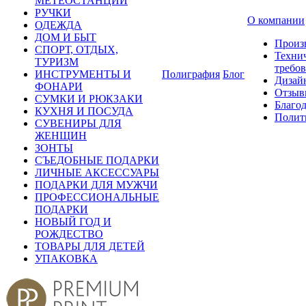
МЕТЕОСТАНЦИИ
РУЧКИ
О компании
ОДЕЖДА
ДОМ И БЫТ
Произ
СПОРТ, ОТДЫХ,
Техни
ТУРИЗМ
требо
ИНСТРУМЕНТЫ И
Полиграфия
Блог
Дизай
ФОНАРИ
Отзыв
СУМКИ И РЮКЗАКИ
Благо
КУХНЯ И ПОСУДА
Полит
СУВЕНИРЫ ДЛЯ
ЖЕНЩИН
ЗОНТЫ
СЪЕДОБНЫЕ ПОДАРКИ
ЛИЧНЫЕ АКСЕССУАРЫ
ПОДАРКИ ДЛЯ МУЖЧИ
ПРОФЕССИОНАЛЬНЫЕ
ПОДАРКИ
НОВЫЙ ГОД И
РОЖДЕСТВО
ТОВАРЫ ДЛЯ ДЕТЕЙ
УПАКОВКА