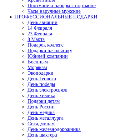
Портмоне и наборы с портмоне
Часы наручные мужские
ПРОФЕССИОНАЛЬНЫЕ ПОДАРКИ
День авиации
14 Февраля
23 Февраля
8 Марта
Подарок коллеге
Подарки начальнику
Юбилей компании
Военным
Морякам
Экоподарки
День Геолога
День победы
День электросвязи
День химика
Подарки детям
День России
День медика
День металлурга
Сисадминам
День железнодорожника
День шахтера