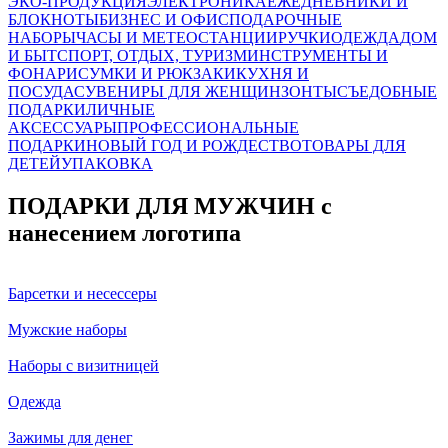
ЭКО-ПРОДУКЦИЯ
ЭЛЕКТРОНИКА
ЕЖЕДНЕВНИКИ И
БЛОКНОТЫ
БИЗНЕС И ОФИС
ПОДАРОЧНЫЕ
НАБОРЫ
ЧАСЫ И МЕТЕОСТАНЦИИ
РУЧКИ
ОДЕЖДА
ДОМ
И БЫТ
СПОРТ, ОТДЫХ, ТУРИЗМ
ИНСТРУМЕНТЫ И
ФОНАРИ
СУМКИ И РЮКЗАКИ
КУХНЯ И
ПОСУДА
СУВЕНИРЫ ДЛЯ ЖЕНЩИН
ЗОНТЫ
СЪЕДОБНЫЕ
ПОДАРКИ
ЛИЧНЫЕ
АКСЕССУАРЫ
ПРОФЕССИОНАЛЬНЫЕ
ПОДАРКИ
НОВЫЙ ГОД И РОЖДЕСТВО
ТОВАРЫ ДЛЯ
ДЕТЕЙ
УПАКОВКА
ПОДАРКИ ДЛЯ МУЖЧИН с
нанесением логотипа
Барсетки и несессеры
Мужские наборы
Наборы с визитницей
Одежда
Зажимы для денег