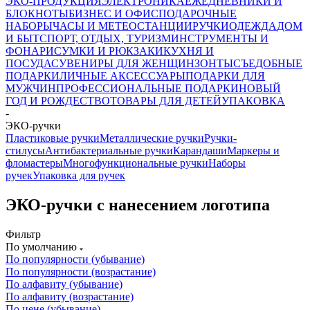
ЭКО-ПРОДУКЦИЯ
ЭЛЕКТРОНИКА
ЕЖЕДНЕВНИКИ И
БЛОКНОТЫ
БИЗНЕС И ОФИС
ПОДАРОЧНЫЕ
НАБОРЫ
ЧАСЫ И МЕТЕОСТАНЦИИ
РУЧКИ
ОДЕЖДА
ДОМ
И БЫТ
СПОРТ, ОТДЫХ, ТУРИЗМ
ИНСТРУМЕНТЫ И
ФОНАРИ
СУМКИ И РЮКЗАКИ
КУХНЯ И
ПОСУДА
СУВЕНИРЫ ДЛЯ ЖЕНЩИН
ЗОНТЫ
СЪЕДОБНЫЕ
ПОДАРКИ
ЛИЧНЫЕ АКСЕССУАРЫ
ПОДАРКИ ДЛЯ
МУЖЧИН
ПРОФЕССИОНАЛЬНЫЕ ПОДАРКИ
НОВЫЙ
ГОД И РОЖДЕСТВО
ТОВАРЫ ДЛЯ ДЕТЕЙ
УПАКОВКА
-
ЭКО-ручки
Пластиковые ручки
Металлические ручки
Ручки-
стилусы
Антибактериальные ручки
Карандаши
Маркеры и
фломастеры
Многофункциональные ручки
Наборы
ручек
Упаковка для ручек
ЭКО-ручки с нанесением логотипа
Фильтр
По умолчанию
По популярности (убывание)
По популярности (возрастание)
По алфавиту (убывание)
По алфавиту (возрастание)
По цене (убывание)