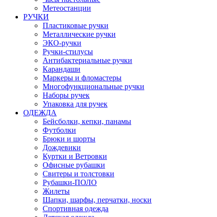
Метеостанции
РУЧКИ
Пластиковые ручки
Металлические ручки
ЭКО-ручки
Ручки-стилусы
Антибактериальные ручки
Карандаши
Маркеры и фломастеры
Многофункциональные ручки
Наборы ручек
Упаковка для ручек
ОДЕЖДА
Бейсболки, кепки, панамы
Футболки
Брюки и шорты
Дождевики
Куртки и Ветровки
Офисные рубашки
Свитеры и толстовки
Рубашки-ПОЛО
Жилеты
Шапки, шарфы, перчатки, носки
Спортивная одежда