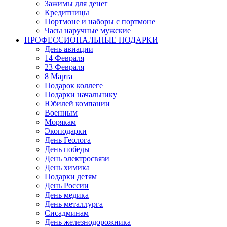
Зажимы для денег
Кредитницы
Портмоне и наборы с портмоне
Часы наручные мужские
ПРОФЕССИОНАЛЬНЫЕ ПОДАРКИ
День авиации
14 Февраля
23 Февраля
8 Марта
Подарок коллеге
Подарки начальнику
Юбилей компании
Военным
Морякам
Экоподарки
День Геолога
День победы
День электросвязи
День химика
Подарки детям
День России
День медика
День металлурга
Сисадминам
День железнодорожника