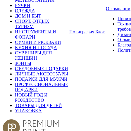
МЕТЕОСТАНЦИИ
РУЧКИ
О компании
ОДЕЖДА
ДОМ И БЫТ
Произ
СПОРТ, ОТДЫХ,
Техни
ТУРИЗМ
требо
ИНСТРУМЕНТЫ И
Полиграфия
Блог
Дизай
ФОНАРИ
Отзыв
СУМКИ И РЮКЗАКИ
Благо
КУХНЯ И ПОСУДА
Полит
СУВЕНИРЫ ДЛЯ
ЖЕНЩИН
ЗОНТЫ
СЪЕДОБНЫЕ ПОДАРКИ
ЛИЧНЫЕ АКСЕССУАРЫ
ПОДАРКИ ДЛЯ МУЖЧИ
ПРОФЕССИОНАЛЬНЫЕ
ПОДАРКИ
НОВЫЙ ГОД И
РОЖДЕСТВО
ТОВАРЫ ДЛЯ ДЕТЕЙ
УПАКОВКА