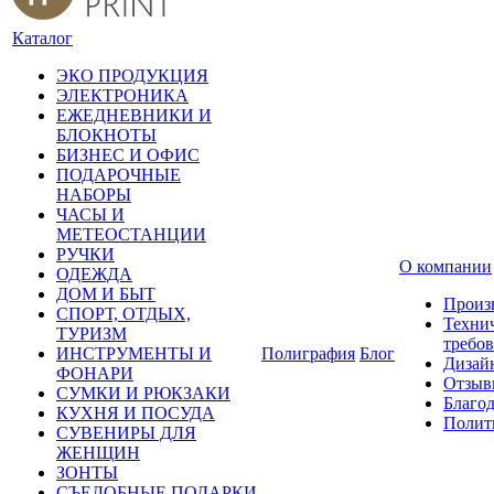
Каталог
ЭКО ПРОДУКЦИЯ
ЭЛЕКТРОНИКА
ЕЖЕДНЕВНИКИ И
БЛОКНОТЫ
БИЗНЕС И ОФИС
ПОДАРОЧНЫЕ
НАБОРЫ
ЧАСЫ И
МЕТЕОСТАНЦИИ
РУЧКИ
О компании
ОДЕЖДА
ДОМ И БЫТ
Произ
СПОРТ, ОТДЫХ,
Техни
ТУРИЗМ
требо
ИНСТРУМЕНТЫ И
Полиграфия
Блог
Дизай
ФОНАРИ
Отзыв
СУМКИ И РЮКЗАКИ
Благо
КУХНЯ И ПОСУДА
Полит
СУВЕНИРЫ ДЛЯ
ЖЕНЩИН
ЗОНТЫ
СЪЕДОБНЫЕ ПОДАРКИ